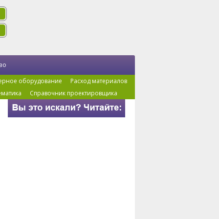
во
ерное оборудование
Расход материалов
ематика
Справочник проектировщика
 древесины, % на
сти
льн.
объемного