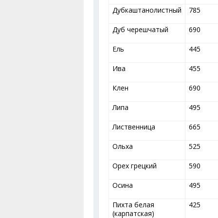
Дубкаштанолистный
785
Дуб черешчатый
690
Ель
445
Ива
455
Клен
690
Липа
495
Лиственница
665
Ольха
525
Орех грецкий
590
Осина
495
Пихта белая
425
(карпатская)