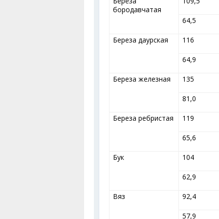
Береза
109,5
бородавчатая
64,5
Береза даурская
116
64,9
Береза железная
135
81,0
Береза ребристая
119
65,6
Бук
104
62,9
Вяз
92,4
57,9