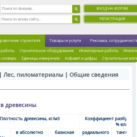
ВХОД НА ФОРУМ
РЕГИСТРАЦИЯ
равочник строителя
Товары и услуги
Реклама, сотрудничест
 работы
Строительное оборудование
Инженерные работы
Инжен
-словарь
Единицы измерения
Алфавит и цифры
Строительная мат
| Лес, пиломатериалы | Общие сведения
тв древесины
Плотность древесины, кг/м
3
Коэффициент разбухания
% влажно
в абсолютно
базисная
радиального
тангенциа