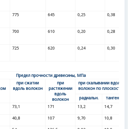
775
645
0,25
0,38
700
610
0,20
0,28
725
620
0,24
0,30
Предел прочности древесины, МПа
при сжатии
при
при скалывании вдоль
ком
вдоль волокон
растяжении
волокон по плоскости
вдоль
радиальн.
тангенц.
волокон
73,1
171
13,2
14,7
40,8
107
9,70
10,8