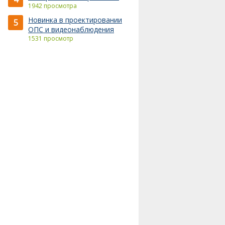
1942 просмотра
0,62
Новинка в проектировании
5
ОПС и видеонаблюдения
0,52
1531 просмотр
0,50
0,43
0,54
0,58
0,60
0,49
0,48
0,47
0,46