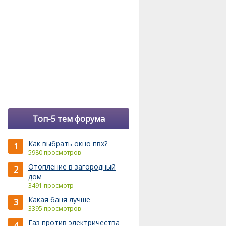
0,61
0,65
-
-
0,56
0,52
Топ-5 тем форума
0,64
Как выбрать окно пвх?
1
5980 просмотров
0,49
Отопление в загородный
2
0,43
дом
3491 просмотр
0,39
Какая баня лучше
3
3395 просмотров
0,45
Газ против электричества
4