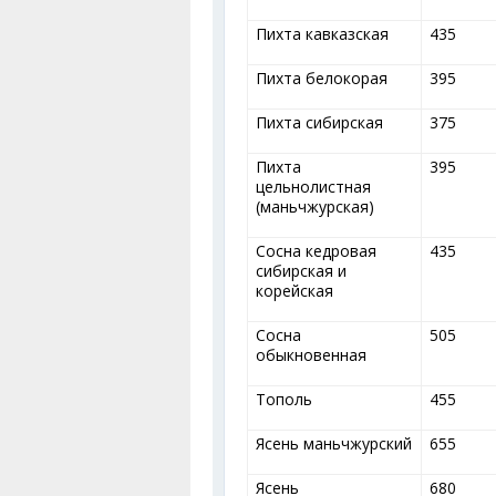
Пихта кавказская
435
Пихта белокорая
395
Пихта сибирская
375
Пихта
395
цельнолистная
(маньчжурская)
Сосна кедровая
435
сибирская и
корейская
Сосна
505
обыкновенная
Тополь
455
Ясень маньчжурский
655
Ясень
680