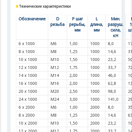
Технические характеристики
Обозначение
D
P шаг
L
Мин.
резьба
рерьбы,
длина,
разруш.
мм
мм
сила,
шт
кН
6 х 1000
M6
1,00
1000
8,0
1
8 х 1000
M8
1,25
1000
14,6
3
10 х 1000
M10
1,50
1000
23,2
5
12 х 1000
M12
1,75
1000
33,7
7
14 х 1000
M14
2,00
1000
46,0
1
16 х 1000
M16
2,00
1000
62,8
1
20 х 1000
M20
2,50
1000
98,0
2
24 х 1000
M24
3,00
1000
141,0
2
6 х 2000
M6
1,00
2000
8,0
3
8 х 2000
M8
1,25
2000
14,6
6
10 х 2000
M10
1,50
2000
23,2
1
12 х 2000
M12
1,75
2000
33,7
1