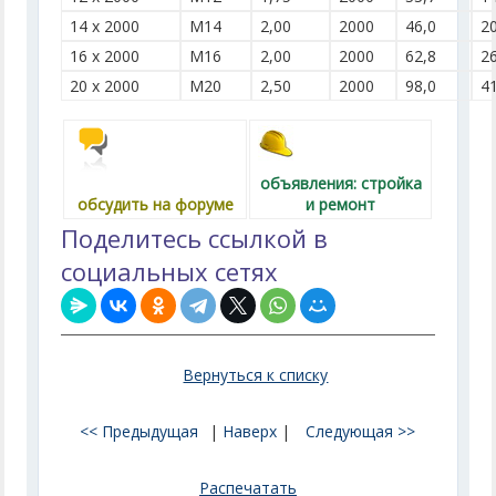
14 х 2000
M14
2,00
2000
46,0
2
16 х 2000
M16
2,00
2000
62,8
2
20 х 2000
M20
2,50
2000
98,0
4
объявления: стройка
обсудить на форуме
и ремонт
Поделитесь ссылкой в
социальных сетях
Вернуться к списку
<< Предыдущая
|
Наверх
|
Следующая >>
Распечатать