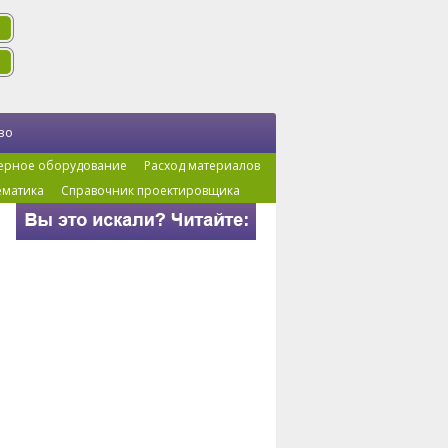
во
ерное оборудование
Расход материалов
ематика
Справочник проектировщика