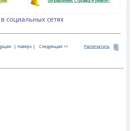
руме
объявления: стройка и ремонт
 в социальных сетях
дущая
|
Наверх
|
Следующая >>
Распечатать