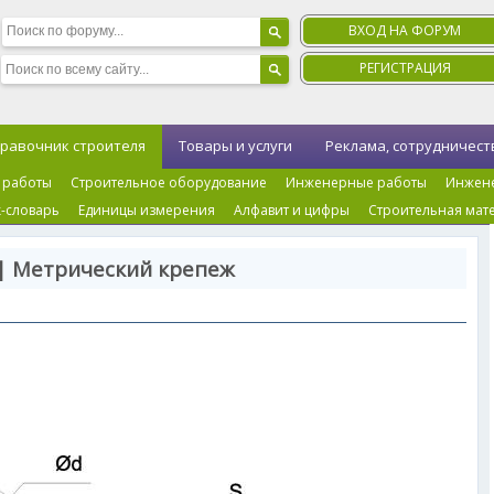
ВХОД НА ФОРУМ
РЕГИСТРАЦИЯ
равочник строителя
Товары и услуги
Реклама, сотрудничест
 работы
Строительное оборудование
Инженерные работы
Инжен
-словарь
Единицы измерения
Алфавит и цифры
Строительная мат
| Метрический крепеж