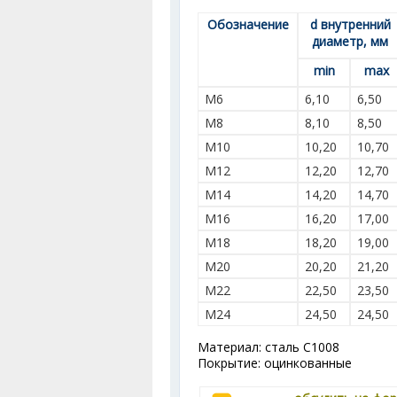
Обозначение
d внутренний
диаметр, мм
min
max
M6
6,10
6,50
M8
8,10
8,50
M10
10,20
10,70
M12
12,20
12,70
M14
14,20
14,70
M16
16,20
17,00
M18
18,20
19,00
M20
20,20
21,20
M22
22,50
23,50
M24
24,50
24,50
Материал: сталь С1008
Покрытие: оцинкованные