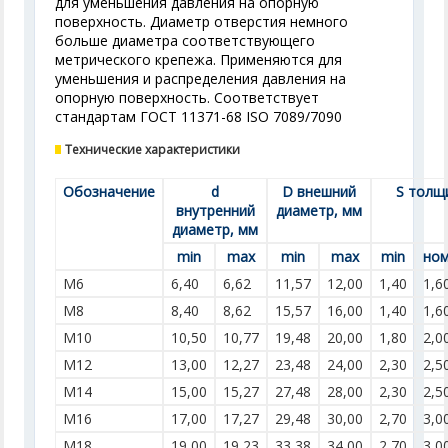
для уменьшения давления на опорную
поверхность. Диаметр отверстия немного
больше диаметра соответствующего
метрического крепежа. Применяются для
уменьшения и распределения давления на
опорную поверхность. Соответствует
стандартам ГОСТ 11371-68 ISO 7089/7090
Технические характеристики
Обозначение
d
D внешний
S толщ
внутренний
диаметр, мм
диаметр, мм
min
max
min
max
min
ном
M6
6,40
6,62
11,57
12,00
1,40
1,6
M8
8,40
8,62
15,57
16,00
1,40
1,6
M10
10,50
10,77
19,48
20,00
1,80
2,0
M12
13,00
12,27
23,48
24,00
2,30
2,5
M14
15,00
15,27
27,48
28,00
2,30
2,5
M16
17,00
17,27
29,48
30,00
2,70
3,0
M18
19,00
19,23
33,38
34,00
2,70
3,0