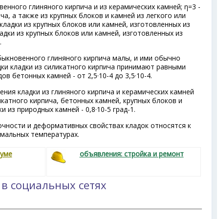
овенного глиняного кирпича и из керамических камней; η=3 -
ча, а также из крупных блоков и камней из легкого или
 кладки из крупных блоков или камней, изготовленных из
ладки из крупных блоков или камней, изготовленных из
.
быкновенного глиняного кирпича малы, и ими обычно
ки кладки из силикатного кирпича принимают равными
дов бетонных камней - от 2,5·10
-4
до 3,5·10
-4
.
ния кладки из глиняного кирпича и керамических камней
ликатного кирпича, бетонных камней, крупных блоков и
ки из природных камней - 0,8·10
-5
град
-1
.
чности и деформативных свойствах кладок относятся к
рмальных температурах.
руме
объявления: стройка и ремонт
 в социальных сетях