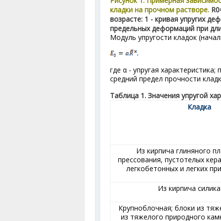
Рисунок 1. Примерная зависимо
кладки на прочном растворе.
R
0
возрасте: 1 - кривая упругих деф
предельных деформаций при дл
Модуль упругости кладок (нача
где α - упругая характеристика;
средний предел прочности кладк
Таблица 1. Значения упругой ха
Кладка
Из кирпича глиняного п
прессования, пустотелых кер
легкобетонных и легких пр
Из кирпича силик
Крупноблочная; блоки из тяж
из тяжелого природного камн