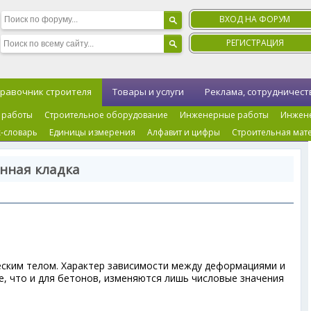
ВХОД НА ФОРУМ
РЕГИСТРАЦИЯ
равочник строителя
Товары и услуги
Реклама, сотрудничест
 работы
Строительное оборудование
Инженерные работы
Инжен
-словарь
Единицы измерения
Алфавит и цифры
Строительная мат
нная кладка
еским телом. Характер зависимости между деформациями и
е, что и для бетонов, изменяются лишь числовые значения