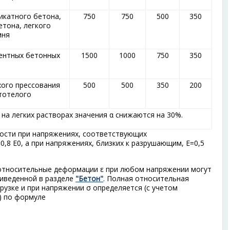
ликатного бетона,
750
750
500
350
етона, легкого
мня
ентных бетонных
1500
1000
750
350
хого прессования
500
500
350
200
тотелого
 на легких растворах значения α снижаются на 30%.
гости при напряжениях, соответствующих
0,8 Е
0
, а при напряжениях, близких к разрушающим, E=0,5
 относительные деформации ε при любом напряжении могут
иведенной в разделе
"Бетон"
. Полная относительная
рузке и при напряжении σ определяется (с учетом
и) по формуле