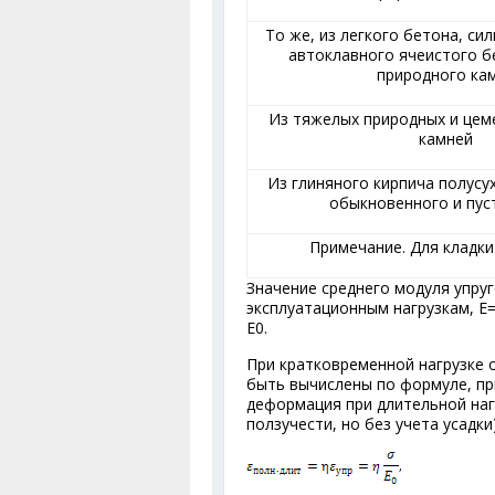
То же, из легкого бетона, си
автоклавного ячеистого б
природного ка
Из тяжелых природных и цем
камней
Из глиняного кирпича полусу
обыкновенного и пус
Примечание. Для кладки
Значение среднего модуля упру
эксплуатационным нагрузкам, E=
E
0
.
При кратковременной нагрузке
быть вычислены по формуле, пр
деформация при длительной наг
ползучести, но без учета усадк