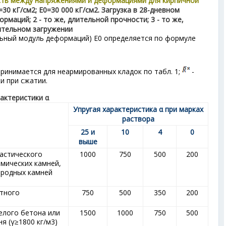
сть между напряжениями и деформациями для кирпичной
=30 кГ/см
2
; E
0
=30 000 кГ/см
2
. Загрузка в 28-дневном
ормаций; 2 - то же, длительной прочности; 3 - то же,
ительном загружении
льный модуль деформаций) E
0
определяется по формуле
 принимается для неармированных кладок по табл. 1;
-
и при сжатии.
рактеристики α
Упругая характеристика α при марках
раствора
25 и
10
4
0
выше
ластического
1000
750
500
200
амических камней,
иродных камней
атного
750
500
350
200
елого бетона или
1500
1000
750
500
я (γ≥1800 кг/м
3
)