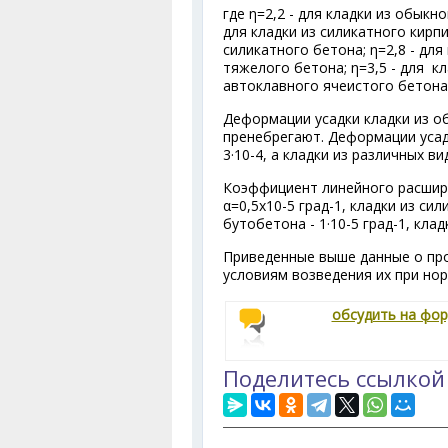
где η=2,2 - для кладки из обыкн
для кладки из силикатного кирпи
силикатного бетона; η=2,8 - для
тяжелого бетона; η=3,5 - для к
автоклавного ячеистого бетона
Деформации усадки кладки из о
пренебрегают. Деформации усад
3·10
-4
, а кладки из различных ви
Коэффициент линейного расшире
α=0,5x10
-5
град
-1
, кладки из си
бутобетона - 1·10
-5
град
-1
, клад
Приведенные выше данные о про
условиям возведения их при но
обсудить на фо
Поделитесь ссылкой