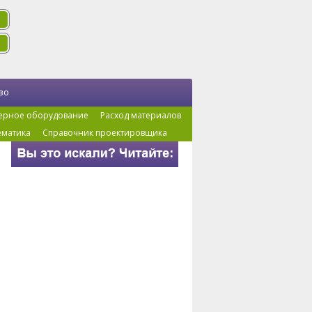
во
ерное оборудование
Расход материалов
ематика
Справочник проектировщика