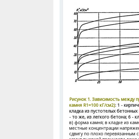
Рисунок 1. Зависимость между 
камня R
1
=100 кГ/см
2
)
: 1 - кирпи
кладка из пустотелых бетонных к
- то же, из легкого бетона; 6 - 
в) форма камня; в кладке из ка
местные концентрации напряжен
сдвигу по плохо перевязанным с