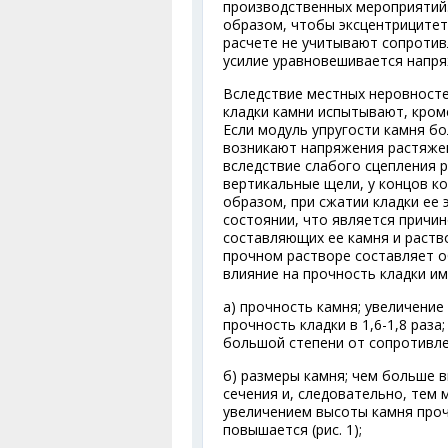
производственных мероприятий
образом, чтобы эксцентрицитет 
расчете не учитывают сопротив
усилие уравновешивается напр
Вследствие местных неровносте
кладки камни испытывают, кром
Если модуль упругости камня бо
возникают напряжения растяжен
вследствие слабого сцепления р
вертикальные щели, у концов к
образом, при сжатии кладки ее
состоянии, что является причи
составляющих ее камня и раств
прочном растворе составляет 
влияние на прочность кладки им
а) прочность камня; увеличение
прочность кладки в 1,6-1,8 раза
большой степени от сопротивлен
б) размеры камня; чем больше 
сечения и, следовательно, тем 
увеличением высоты камня проч
повышается (рис. 1);