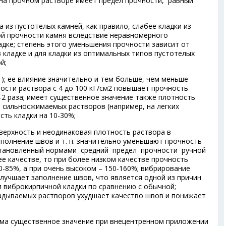
на прочном растворе имеет предел прочности, равный
ка из пустотелых камней, как правило, слабее кладки из
й прочности камня вследствие неравномерного
адке; степень этого уменьшения прочности зависит от
 кладке и для кладки из оптимальных типов пустотелых
й;
 1); ее влияние значительно и тем больше, чем меньше
ости раствора с 4 до 100 кГ/см
2
повышает прочность
-2 раза; имеет существенное значение также плотность
, сильносжимаемых растворов (например, на легких
ть кладки на 10-30%;
оверхность и неодинаковая плотность раствора в
аполнение швов и т. п. значительно уменьшают прочность
 установленный нормами средний предел прочности ручной
е качестве, то при более низком качестве прочность
0-85%, а при очень высоком – 150-160%; вибрирование
улучшает заполнение швов, что является одной из причин
виброкирпичной кладки по сравнению с обычной;
адываемых растворов ухудшает качество швов и понижает
сьма существенное значение при внецентренном приложении