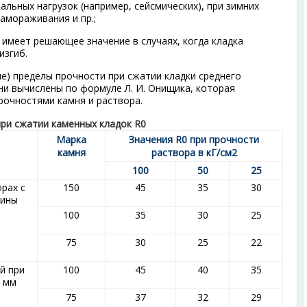
тальных нагрузок (например, сейсмических), при зимних
амораживания и пр.;
; имеет решающее значение в случаях, когда кладка
изгиб.
) пределы прочности при сжатии кладки среднего
Они вычислены по формуле Л. И. Онищика, которая
рочностями камня и раствора.
при сжатии каменных кладок R
0
Марка
Значения R
0
при прочности
камня
раствора в кГ/см
2
100
50
25
рах с
150
45
35
30
лины
100
35
30
25
75
30
25
22
й при
100
45
40
35
0 мм
75
37
32
29