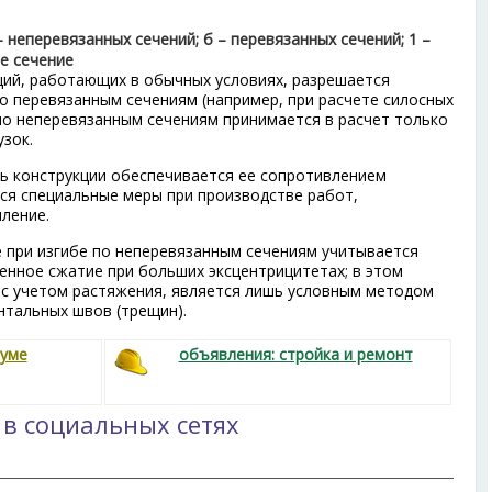
– неперевязанных сечений; б – перевязанных сечений; 1 –
ое сечение
ций, работающих в обычных условиях, разрешается
о перевязанным сечениям (например, при расчете силосных
 но неперевязанным сечениям принимается в расчет только
узок.
ть конструкции обеспечивается ее сопротивлением
ся специальные меры при производстве работ,
ление.
 при изгибе по неперевязанным сечениям учитывается
енное сжатие при больших эксцентрицитетах; в этом
, с учетом растяжения, является лишь условным методом
тальных швов (трещин).
руме
объявления: стройка и ремонт
 в социальных сетях