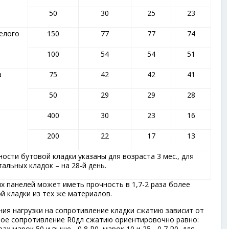
50
30
25
23
елого
150
77
77
74
100
54
54
51
а
75
42
42
41
50
29
29
28
400
30
23
16
200
22
17
13
ости бутовой кладки указаны для возраста 3 мес., для
тальных кладок – на 28-й день.
х панелей может иметь прочность в 1,7-2 раза более
й кладки из тех же материалов.
ия нагрузки на сопротивление кладки сжатию зависит от
ное сопротивление R
0
дл
сжатию ориентировочно равно:
ах марок 50 и выше - 0,8 R
0
, марок 10 и 25 - 0,7 R
0
, для