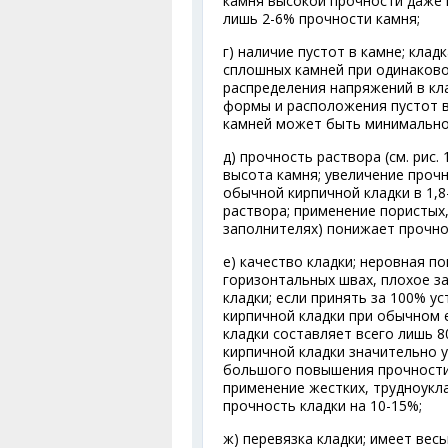
камня высокой прочности даже 
лишь 2-6% прочности камня;
г) наличие пустот в камне; клад
сплошных камней при одинаково
распределения напряжений в кл
формы и расположения пустот в
камней может быть минимально
д) прочность раствора (см. рис.
высота камня; увеличение прочн
обычной кирпичной кладки в 1,8
раствора; применение пористых
заполнителях) понижает прочнос
е) качество кладки; неровная п
горизонтальных швах, плохое з
кладки; если принять за 100%
кирпичной кладки при обычном е
кладки составляет всего лишь 8
кирпичной кладки значительно 
большого повышения прочности 
применение жестких, трудноукл
прочность кладки на 10-15%;
ж) перевязка кладки; имеет ве