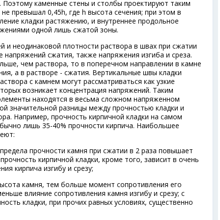
. Поэтому каменные стены и столбы проектируют таким
не превышал 0,45h, где h высота сечения; при этом в
ление кладки растяжению, и внутреннее продольное
яжениями одной лишь сжатой зоны.
й и неодинаковой плотности раствора в швах при сжатии
е напряжений сжатия, также напряжения изгиба и среза.
льше, чем раствора, то в поперечном направлении в камне
ия, а в растворе - сжатия. Вертикальные швы кладки
аствора с камнем могут рассматриваться как узкие
оторых возникает концентрация напряжений. Таким
 элементы находятся в весьма сложном напряженном
ной значительной разницы между прочностью кладки и
ора. Например, прочность кирпичной кладки на самом
обычно лишь 35-40% прочности кирпича. Наибольшее
еют:
 предела прочности камня при сжатии в 2 раза повышает
; прочность кирпичной кладки, кроме того, зависит в очень
ия кирпича изгибу и срезу;
высота камня, тем больше момент сопротивления его
меньше влияние сопротивления камня изгибу и срезу; с
ность кладки, при прочих равных условиях, существенно