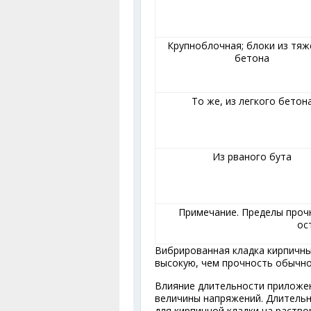
Крупноблочная; блоки из тяж
бетона
То же, из легкого бетон
Из рваного бута
Примечание. Пределы прочн
ос
Вибрированная кладка кирпичны
высокую, чем прочность обычно
Влияние длительности приложен
величины напряжений. Длитель
для кирпичной кладки на раствор