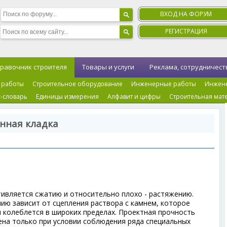
ВХОД НА ФОРУМ
РЕГИСТРАЦИЯ
равочник строителя
Товары и услуги
Реклама, сотрудничест
 работы
Строительное оборудование
Инженерные работы
Инжен
-словарь
Единицы измерения
Алфавит и цифры
Строительная мат
нная кладка
ивляется сжатию и относительно плохо - растяжению.
ию зависит от сцепления раствора с камнем, которое
 колеблется в широких пределах. Проектная прочность
на только при условии соблюдения ряда специальных