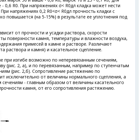
- 0,6 R
0
. При напряжениях σ< R
0
дл
кладка может нести
 При напряжениях 0,2 R
0
<σ< R
0
дл
прочность кладки с
ко повышается (на 5-15%) в результате ее уплотнения под
ависит от прочности и усадки раствора, скорости
ты поверхности камня, температуры и влажности воздуха,
одержания примесей в камне и растворе. Различают
та раствора и камня) и касательное сцепление.
е при изгибе возможно по неперевязанным сечениям,
у (рис. 2, а), и по перевязанным, например по ступенчатым
иям (рис. 2,б). Сопротивление растяжению по
ит исключительно от величины нормального сцепления, а
 сечениям - главным образом от величины касательного
 прочности камня, от его сопротивления растяжению.