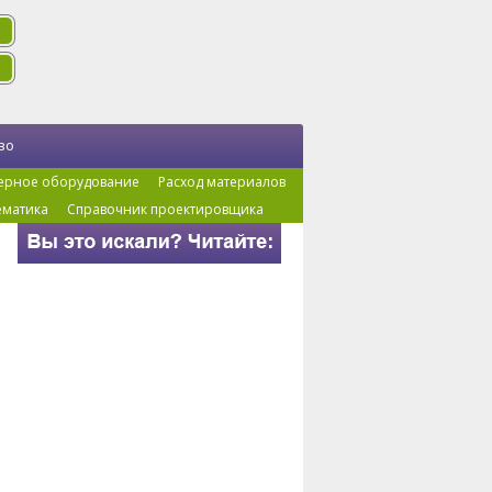
во
ерное оборудование
Расход материалов
ематика
Справочник проектировщика