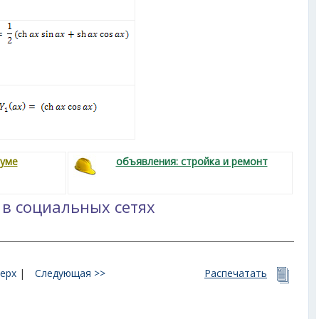
руме
объявления: стройка и ремонт
 в социальных сетях
ерх
|
Следующая >>
Распечатать