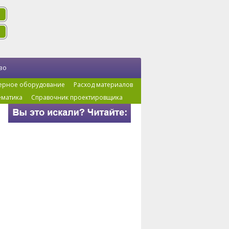
во
ерное оборудование
Расход материалов
ематика
Справочник проектировщика