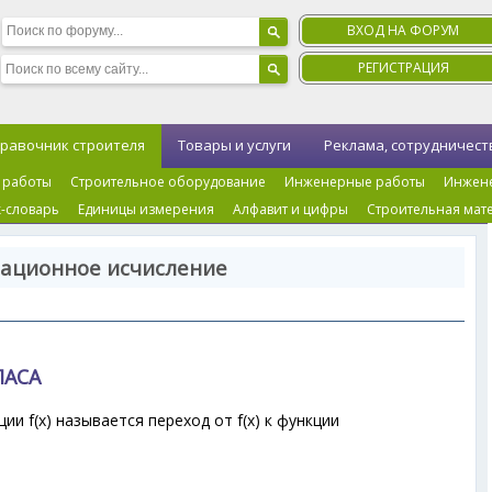
ВХОД НА ФОРУМ
РЕГИСТРАЦИЯ
равочник строителя
Товары и услуги
Реклама, сотрудничест
 работы
Строительное оборудование
Инженерные работы
Инжен
-словарь
Единицы измерения
Алфавит и цифры
Строительная мат
рационное исчисление
ЛАСА
ии f(x) называется переход от f(x) к функции