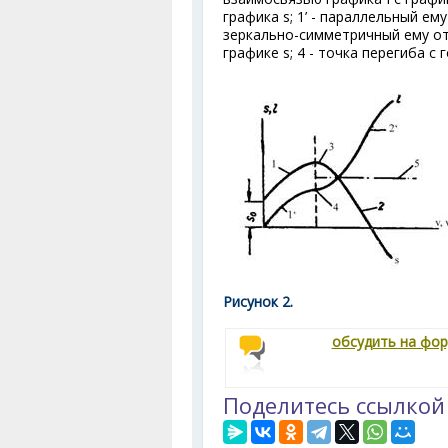
графика s; 1’ - параллельный ему
зеркально-симметричный ему отн
графике s; 4 - точка перегиба с
Рисунок 2.
обсудить на фо
Поделитесь ссылкой