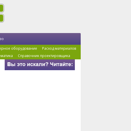
во
ерное оборудование
Расход материалов
ематика
Справочник проектировщика