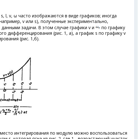
 s, l, v, ω часто изображаются в виде графиков; иногда
(например, v или s), полученные экспериментально,
данными задачи. В этом случае графики v и
по графику
о дифференцирования (рис. 1, а), а график s по графику v
ования (рис. 1,б).
 вместо интегрирования по модулю можно воспользоваться
ом s, которая ясна из рис. 2, где 1 - возрастающий участок