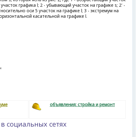
 участок графика l; 2 - убывающий участок на графике s; 2' -
осительно оси 5 участок на графике l; 3 - экстремум на
 горизонтальной касательной на графике l.
руме
объявления: стройка и ремонт
 в социальных сетях