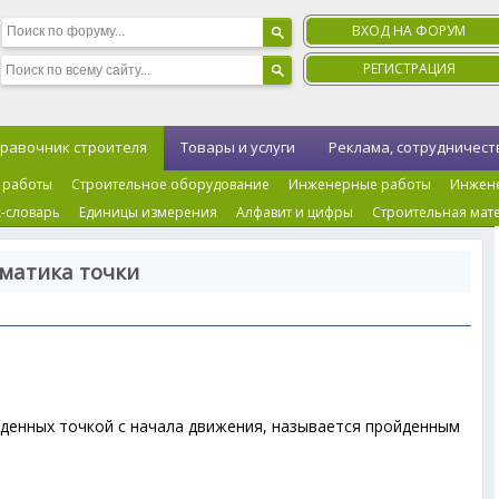
ВХОД НА ФОРУМ
РЕГИСТРАЦИЯ
равочник строителя
Товары и услуги
Реклама, сотрудничест
 работы
Строительное оборудование
Инженерные работы
Инжен
-словарь
Единицы измерения
Алфавит и цифры
Строительная мат
матика точки
денных точкой с начала движения, называется пройденным