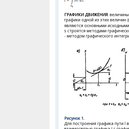
ГРАФИКИ ДВИЖЕНИЯ
: величины
графики одной из этих величин 
являются основными исходными 
s строятся методами графическог
- методом графического интегрир
Рисунок 1.
Для построения графика пути l
взаимосвязью графика I с график