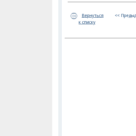
Вернуться
<< Преды
к списку