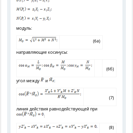
модуль:
(6a)
направляющие косинусы:
(6б)
угол между
и
:
(7)
линия действия равнодействующей при
:
(8)