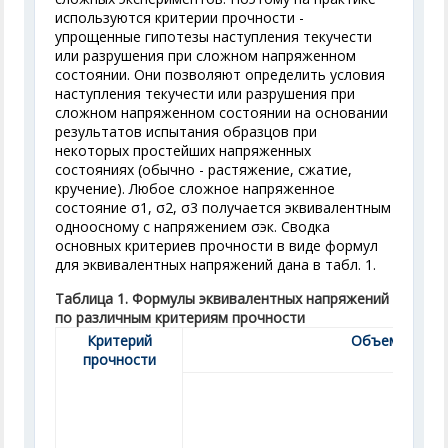
используются критерии прочности -
упрощенные гипотезы наступления текучести
или разрушения при сложном напряженном
состоянии. Они позволяют определить условия
наступления текучести или разрушения при
сложном напряженном состоянии на основании
результатов испытания образцов при
некоторых простейших напряженных
состояниях (обычно - растяжение, сжатие,
кручение). Любое сложное напряженное
состояние σ
1
, σ
2
, σ
3
получается эквивалентным
одноосному с напряжением σ
эк
. Сводка
основных критериев прочности в виде формул
для эквивалентных напряжений дана в табл. 1.
Таблица 1. Формулы эквивалентных напряжений
по различным критериям прочности
Критерий
Объемное на
прочности