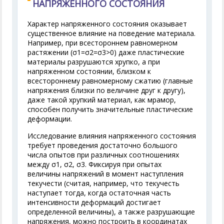
НАПРЯЖЕННОГО СОСТОЯНИЯ
Характер напряженного состояния оказывает
существенное влияние на поведение материала.
Например, при всестороннем равномерном
растяжении (σ
1
=σ
2
=σ
3
>0) даже пластические
материалы разрушаются хрупко, а при
напряженном состоянии, близком к
всестороннему равномерному сжатию (главные
напряжения близки по величине друг к другу),
даже такой хрупкий материал, как мрамор,
способен получить значительные пластические
деформации.
Исследование влияния напряженного состояния
требует проведения достаточно большого
числа опытов при различных соотношениях
между σ
1
, σ
2
, σ
3
. Фиксируя при опытах
величины напряжений в момент наступления
текучести (считая, например, что текучесть
наступает тогда, когда остаточная часть
интенсивности деформаций достигает
определенной величины), а также разрушающие
напряжения, можно построить в координатах