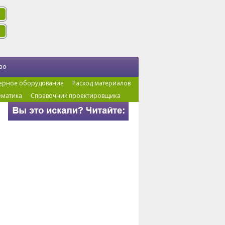
во
ерное оборудование
Расход материалов
ематика
Справочник проектировщика