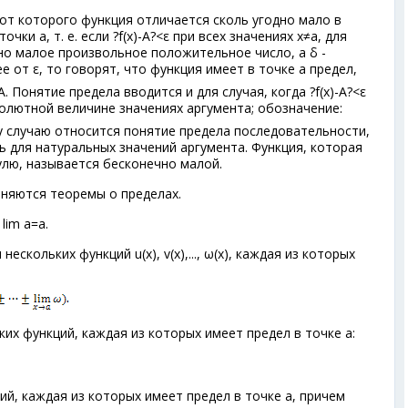
 от которого функция отличается сколь угодно мало в
ки а, т. е. если ?f(х)-A?<ε при всех значениях х≠а, для
одно малое произвольное положительное число, а δ -
 от ε, то говорят, что функция имеет в точке а предел,
A. Понятие предела вводится и для случая, когда ?f(x)-A?<ε
олютной величине значениях аргумента; обозначение:
му случаю относится понятие предела последовательности,
шь для натуральных значений аргумента. Функция, которая
улю, называется бесконечно малой.
няются теоремы о пределах.
lim a=a.
ескольких функций u(х), v(x),..., ω(x), каждая из которых
ких функций, каждая из которых имеет предел в точке а:
ий, каждая из которых имеет предел в точке a, причем