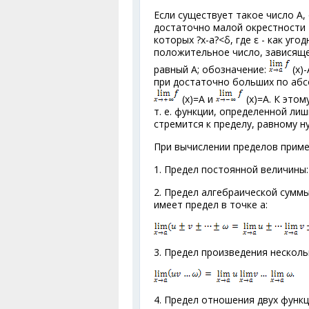
Если существует такое число А,
достаточно малой окрестности точ
которых ?х-а?<δ, где ε - как уг
положительное число, зависящее
равный A; обозначение:
(x)-
при достаточно больших по абс
(х)=А и
(х)=А. К это
т. е. функции, определенной ли
стремится к пределу, равному н
При вычислении пределов приме
1. Предел постоянной величины: 
2. Предел алгебраической суммы н
имеет предел в точке а:
3. Предел произведения несколь
4. Предел отношения двух функц