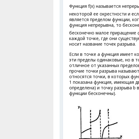
Функция f(x) называется непреры
некоторой ее окрестности и ес
является пределом функции, когд
функция непрерывна, то бескон
бесконечно малое приращение ф
каждой точке, где они существу
носит название точек разрыва.
Если в точке а функция имеет к
эти пределы одинаковые, но в т
отличное от указанных пределов
прочие точки разрыва называютс
относятся точки, в которых фун
1 показана функция, имеющая дв
определена) и точку разрыва b 
функции бесконечны).