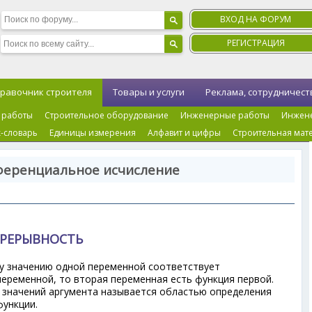
ВХОД НА ФОРУМ
РЕГИСТРАЦИЯ
равочник строителя
Товары и услуги
Реклама, сотрудничест
 работы
Строительное оборудование
Инженерные работы
Инжен
-словарь
Единицы измерения
Алфавит и цифры
Строительная мат
ференциальное исчисление
ПРЕРЫВНОСТЬ
у значению одной переменной соответствует
переменной, то вторая переменная есть функция первой.
 значений аргумента называется областью определения
функции.