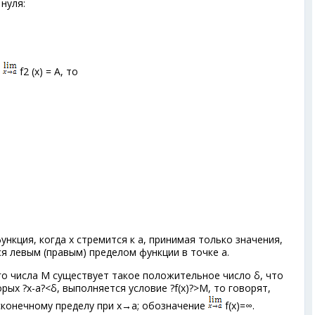
нуля:
-
f
2
(х) = А, то
ункция, когда х стремится к а, принимая только значения,
я левым (правым) пределом функции в точке а.
о числа М существует такое положительное число δ, что
орых ?х-а?<δ, выполняется условие ?f(x)?>M, то говорят,
есконечному пределу при х→а; обозначение
f(х)=∞.