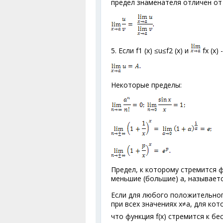
предел знаменателя отличен от 
5. Если f
1
(х) ≤u≤f
2
(х) и
f
x
(x) 
Некоторые пределы:
Предел, к которому стремится ф
меньшие (большие) а, называетс
Если для любого положительног
при всех значениях х≠а, для кот
что функция f(x) стремится к б