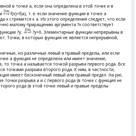
вной в точке а, если она определена в этой точке и в
ли
f(x)=f(a), т. е. если значение функции в точке а
а х стремится к а. Из этого определения следует, что если
ечно малому приращению аргумента ?х соответствует
ункции ?y:
?y=0. Элементарные функции непрерывны в
ют. Точки, в которых функция не является непрерывной,
онечные, но различные левый и правый пределы, или если
очке а функция не определена или имеет значение,
, то точка а называется точкой разрыва первого рода. Все
я точками разрыва второго рода. К ним, в частности,
кция имеет бесконечный левый или правый предел. На рис.
е точки разрыва а и с первого рода (в точке с функция не
второго рода (в этой точке левый и правые пределы