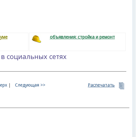
руме
объявления: стройка и ремонт
 в социальных сетях
ерх
|
Следующая >>
Распечатать