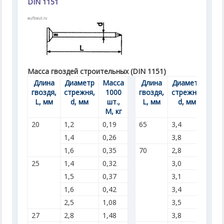
DIN 1151
Масса гвоздей строительных (DIN 1151)
Длина
Диаметр
Масса
Длина
Диаметр
Мас
гвоздя,
стрежня,
1000
гвоздя,
стрежня,
10
L, мм
d, мм
шт.,
L, мм
d, мм
шт
М, кг
М, 
20
1,2
0,19
65
3,4
4,9
1,4
0,26
3,8
6,1
1,6
0,35
70
2,8
3,5
25
1,4
0,32
3,0
4,0
1,5
0,37
3,1
4,3
1,6
0,42
3,4
5,2
2,5
1,08
3,5
5,6
27
2,8
1,48
3,8
6,6