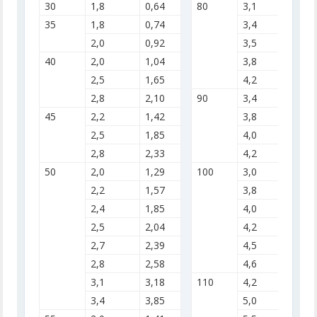
30
1,8
0,64
80
3,1
4,9
35
1,8
0,74
3,4
5,9
2,0
0,92
3,5
6,3
40
2,0
1,04
3,8
7,5
2,5
1,65
4,2
9,2
2,8
2,10
90
3,4
6,7
45
2,2
1,42
3,8
8,4
2,5
1,85
4,0
9,3
2,8
2,33
4,2
10,
50
2,0
1,29
100
3,0
5,7
2,2
1,57
3,8
9,3
2,4
1,85
4,0
10,
2,5
2,04
4,2
11,
2,7
2,39
4,5
13,
2,8
2,58
4,6
13,
3,1
3,18
110
4,2
12,
3,4
3,85
5,0
17,