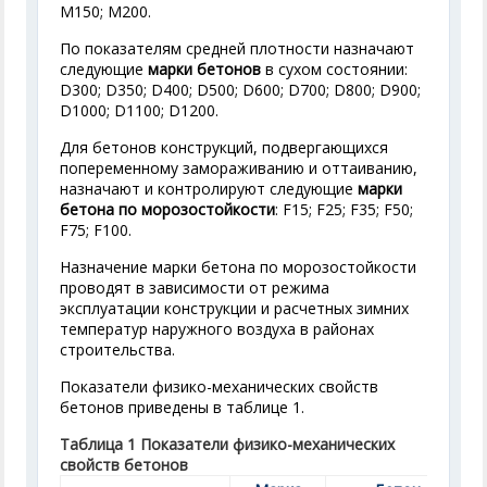
М150; М200.
По показателям средней плотности назначают
следующие
марки бетонов
в сухом состоянии:
D300; D350; D400; D500; D600; D700; D800; D900;
D1000; D1100; D1200.
Для бетонов конструкций, подвергающихся
попеременному замораживанию и оттаиванию,
назначают и контролируют следующие
марки
бетона по морозостойкости
: F15; F25; F35; F50;
F75; F100.
Назначение марки бетона по морозостойкости
проводят в зависимости от режима
эксплуатации конструкции и расчетных зимних
температур наружного воздуха в районах
строительства.
Показатели физико-механических свойств
бетонов приведены в таблице 1.
Таблица 1
Показатели физико-механических
свойств бетонов