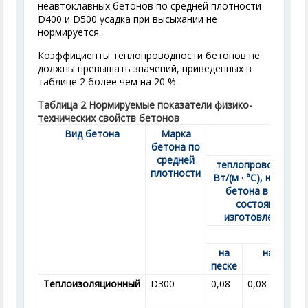
неавтоклавных бетонов по средней плотности
D400 и D500 усадка при высыхании не
нормируется.
Коэффициенты теплопроводности бетонов не
должны превышать значений, приведенных в
таблице 2 более чем на 20 %.
Таблица 2 Нормируемые показатели физико-
технических свойств бетонов
Вид бетона
Марка
Коэффи
бетона по
средней
теплопроводности
плотности
Вт/(м · °С), не более
бетона в сухом
состоянии,
изготовленного
на
на золе
песке
Теплоизоляционный
D300
0,08
0,08