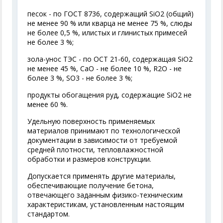
песок - по ГОСТ 8736, содержащий SiO
2
(общий)
не менее 90 % или кварца не менее 75 %, слюды
не более 0,5 %, илистых и глинистых примесей
не более 3 %;
зола-унос ТЭС - по ОСТ 21-60, содержащая SiO
2
не менее 45 %, СаО - не более 10 %, R
2
O - не
более 3 %, SO
3
- не более 3 %;
продукты обогащения руд, содержащие SiO
2
не
менее 60 %.
Удельную поверхность применяемых
материалов принимают по технологической
документации в зависимости от требуемой
средней плотности, тепловлажностной
обработки и размеров конструкции.
Допускается применять другие материалы,
обеспечивающие получение бетона,
отвечающего заданным физико-техническим
характеристикам, установленным настоящим
стандартом.