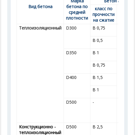
Марка
Бетон автокл
Вид бетона
бетона по
класс по
ма
средней
прочности
морозо
плотности
на сжатие
Теплоизоляционный
D300
В 0,75
не нор
В 0,5
D350
В 1
В 0,75
D400
В 1,5
В 1
D500
-
-
Конструкционно -
D500
В 2,5
от F15 
теплоизоляционный