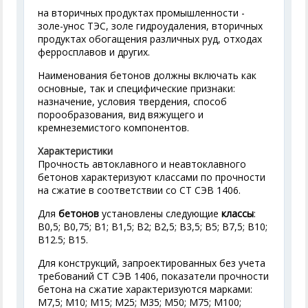
на вторичных продуктах промышленности -
золе-унос ТЭС, золе гидроудаления, вторичных
продуктах обогащения различных руд, отходах
ферросплавов и других.
Наименования бетонов должны включать как
основные, так и специфические признаки:
назначение, условия твердения, способ
порообразования, вид вяжущего и
кремнеземистого компонентов.
Характеристики
Прочность автоклавного и неавтоклавного
бетонов характеризуют классами по прочности
на сжатие в соответствии со СТ СЭВ 1406.
Для
бетонов
установлены следующие
классы
:
В0,5; В0,75; В1; В1,5; В2; В2,5; В3,5; В5; В7,5; В10;
В12.5; В15.
Для конструкций, запроектированных без учета
требований СТ СЭВ 1406, показатели прочности
бетона на сжатие характеризуются марками:
М7,5; М10; М15; М25; М35; М50; М75; М100;