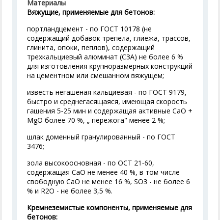
Материалы
Вяжущие, применяемые для бетонов:
портландцемент - по ГОСТ 10178 (не
содержащий добавок трепела, глиежа, трассов,
глинита, опоки, пеплов), содержащий
трехкальциевый алюминат (С
3
А) не более 6 %
для изготовления крупноразмерных конструкций
на цементном или смешанном вяжущем;
известь негашеная кальциевая - по ГОСТ 9179,
быстро и среднегасящаяся, имеющая скорость
гашения 5-25 мин и содержащая активные СаО +
MgO более 70 %, „ пережога" менее 2 %;
шлак доменный гранулированный - по ГОСТ
3476;
зола высокоосновная - по ОСТ 21-60,
содержащая СаО не менее 40 %, в том числе
свободную СаО не менее 16 %, SO
3
- не более 6
% и R
2
О - не более 3,5 %.
Кремнеземистые компоненты, применяемые для
бетонов: