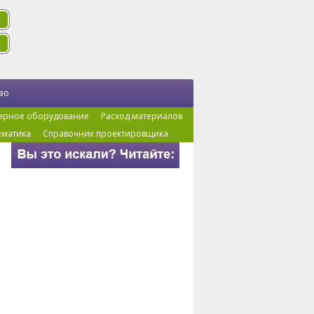
во
ерное оборудование
Расход материалов
ематика
Справочник проектировщика