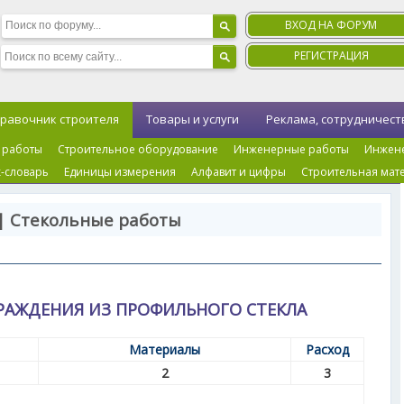
ВХОД НА ФОРУМ
РЕГИСТРАЦИЯ
равочник строителя
Товары и услуги
Реклама, сотрудничест
 работы
Строительное оборудование
Инженерные работы
Инжен
-словарь
Единицы измерения
Алфавит и цифры
Строительная мат
| Стекольные работы
РАЖДЕНИЯ ИЗ ПРОФИЛЬНОГО СТЕКЛА
Материалы
Расход
2
3