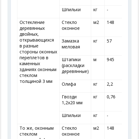
Шпильки
кг
-
-
Остекление
Стекло
м
2
148
деревянных
оконное
двойных,
открывающихся
Замазка
кг
57
в разные
меловая
стороны оконных
переплетов в
Штапики
м
945
каменных
(раскладки
зданиях оконным
деревянные)
стеклом
толщиной 3 мм
Олифа
кг
2,2
2
Гвозди
кг
0,76
0
1,2x20 мм
Шпильки
кг
-
-
То же, оконным
Стекло
м
2
148
стеклом
оконное