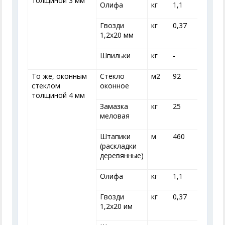
толщиной 3 мм
Олифа
кг
1,1
1
Гвозди
кг
0,37
0
1,2x20 мм
Шпильки
кг
-
-
То же, оконным
Стекло
м
2
92
стеклом
оконное
толщиной 4 мм
Замазка
кг
25
меловая
Штапики
м
460
(раскладки
деревянные)
Олифа
кг
1,1
1
Гвозди
кг
0,37
0
1,2x20 им