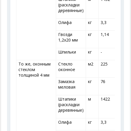
(раскладки
деревянные)
Олифа
кг
3,3
3
Гвозди
кг
1,14
1
1,2x20 мм
Шпильки
кг
-
-
То же, оконным
Стекло
м
2
225
стеклом
оконное
толщиной 4 мм
Замазка
кг
76
меловая
Штапики
м
1422
(раскладки
деревянные)
Олифа
кг
3,3
3