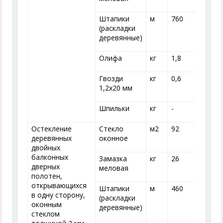
Штапики
м
760
(раскладки
деревянные)
Олифа
кг
1,8
1
Гвозди
кг
0,6
0
1,2x20 мм
Шпильки
кг
-
-
Остекление
Стекло
м
2
92
деревянных
оконное
двойных
балконных
Замазка
кг
26
дверных
меловая
полотен,
открывающихся
Штапики
м
460
в одну сторону,
(раскладки
оконным
деревянные)
стеклом