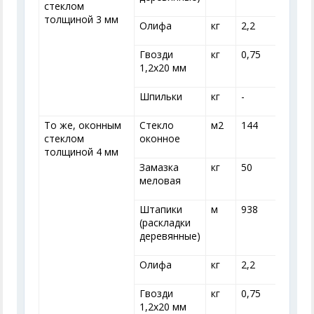
стеклом
толщиной 3 мм
Олифа
кг
2,2
2
Гвозди
кг
0,75
0
1,2x20 мм
Шпильки
кг
-
-
То же, оконным
Стекло
м
2
144
стеклом
оконное
толщиной 4 мм
Замазка
кг
50
меловая
Штапики
м
938
(раскладки
деревянные)
Олифа
кг
2,2
2
Гвозди
кг
0,75
0
1,2x20 мм