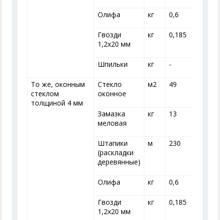
Олифа
кг
0,6
0
Гвозди
кг
0,185
0
1,2x20 мм
Шпильки
кг
-
-
То же, оконным
Стекло
м
2
49
стеклом
оконное
толщиной 4 мм
Замазка
кг
13
меловая
Штапики
м
230
(раскладки
деревянные)
Олифа
кг
0,6
0
Гвозди
кг
0,185
0
1,2x20 мм