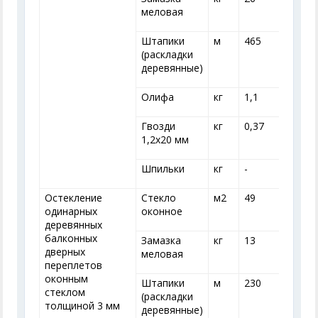
меловая
Штапики
м
465
(раскладки
деревянные)
Олифа
кг
1,1
1
Гвозди
кг
0,37
0
1,2x20 мм
Шпильки
кг
-
-
Остекление
Стекло
м
2
49
одинарных
оконное
деревянных
балконных
Замазка
кг
13
дверных
меловая
переплетов
оконным
Штапики
м
230
стеклом
(раскладки
толщиной 3 мм
деревянные)