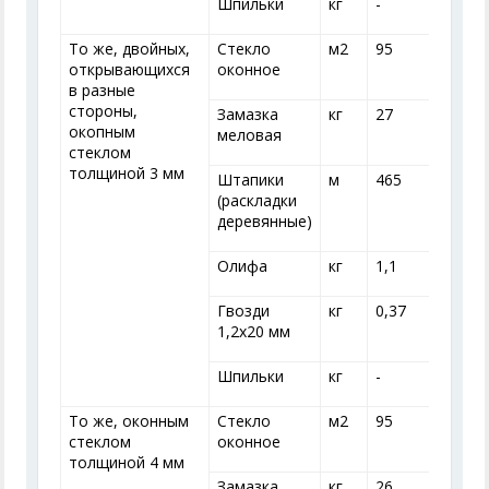
Шпильки
кг
-
-
То же, двойных,
Стекло
м
2
95
открывающихся
оконное
в разные
стороны,
Замазка
кг
27
окопным
меловая
стеклом
толщиной 3 мм
Штапики
м
465
(раскладки
деревянные)
Олифа
кг
1,1
1
Гвозди
кг
0,37
0
1,2x20 мм
Шпильки
кг
-
-
То же, оконным
Стекло
м
2
95
стеклом
оконное
толщиной 4 мм
Замазка
кг
26