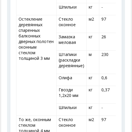
Шпильки
кг
-
-
Остекление
Стекло
м
2
97
деревянных
оконное
спаренных
балконных
Замазка
кг
26
дверных полотен
меловая
оконным
стеклом
Штапики
м
230
толщиной 3 мм
(раскладки
деревянные)
Олифа
кг
0,6
0
Гвозди
кг
0,37
0
1,2x20 мм
Шпильки
кг
-
-
То же, оконным
Стекло
м
2
97
стеклом
оконное
толщиной 4 мм