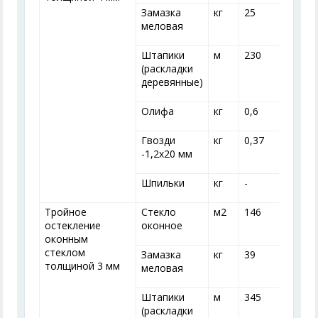
Замазка
кг
25
меловая
Штапики
м
230
(раскладки
деревянные)
Олифа
кг
0,6
0
Гвозди
кг
0,37
0
-1,2x20 мм
Шпильки
кг
-
-
Тройное
Стекло
м
2
146
остекление
оконное
оконным
стеклом
Замазка
кг
39
толщиной 3 мм
меловая
Штапики
м
345
(раскладки