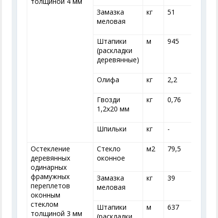
толщиной 4 мм
Замазка
кг
51
меловая
Штапики
м
945
(раскладки
деревянные)
Олифа
кг
2,2
2
Гвозди
кг
0,76
0
1,2x20 мм
Шпильки
кг
-
-
Остекление
Стекло
м
2
79,5
7
деревянных
оконное
одинарных
фрамужных
Замазка
кг
39
переплетов
меловая
оконным
стеклом
Штапики
м
637
толщиной 3 мм
(раскладки