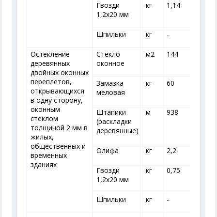
Гвозди
кг
1,14
1
1,2x20 мм
Шпильки
кг
-
-
Остекление
Стекло
м
2
144
деревянных
оконное
двойных оконных
переплетов,
Замазка
кг
60
открывающихся
меловая
в одну сторону,
оконным
Штапики
м
938
стеклом
(раскладки
толщиной 2 мм в
деревянные)
жилых,
общественных и
Олифа
кг
2,2
2
временных
зданиях
Гвозди
кг
0,75
0
1,2x20 мм
Шпильки
кг
-
-