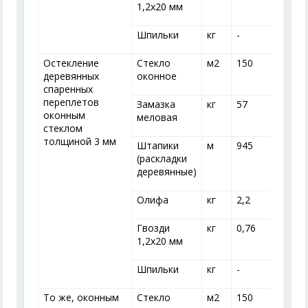
1,2x20 мм
Шпильки
кг
-
-
Остекление
Стекло
м
2
150
деревянных
оконное
спаренных
переплетов
Замазка
кг
57
оконным
меловая
стеклом
толщиной 3 мм
Штапики
м
945
(раскладки
деревянные)
Олифа
кг
2,2
2
Гвозди
кг
0,76
0
1,2x20 мм
Шпильки
кг
-
-
То же, оконным
Стекло
м
2
150