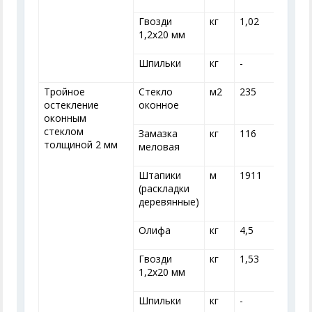
Гвозди
кг
1,02
1
1,2x20 мм
Шпильки
кг
-
-
Тройное
Стекло
м
2
235
остекление
оконное
оконным
стеклом
Замазка
кг
116
толщиной 2 мм
меловая
Штапики
м
1911
(раскладки
деревянные)
Олифа
кг
4,5
4
Гвозди
кг
1,53
1
1,2x20 мм
Шпильки
кг
-
-