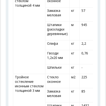
стеклом
оконное
толщиной 4 мм
Замазка
кг
57
меловая
Штапики
м
945
(раскладки
деревянные)
Олифа
кг
2,2
2
Гвозди
кг
0,76
0
1,2x20 мм
Шпильки
кг
-
-
Тройное
Стекло
м
2
225
остекление
оконное
иконным стеклом
толщиной 3 мм
Замазка
кг
85
меловая
Штапики
м
1432