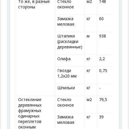
То же, в разные
Стекло
м
2
148
стороны
оконное
Замазка
кг
60
меловая
Штапики
м
938
(раскладки
деревянные)
Олифа
кг
2,2
2
Гвозди
кг
0,75
0
1,2x20 мм
Шпильки
кг
-
-
Остекление
Стекло
м
2
79,5
7
деревянных
оконное
фрамужных
одинарных
Замазка
кг
39
переплетов
меловая
оконным