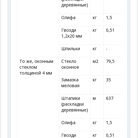
деревянные)
Олифа
кг
1,5
1
Гвозди
кг
0,51
0
1,2x20 мм
Шпильки
кг
-
-
То же, оконным
Стекло
м
2
79,5
7
стеклом
оконное
толщиной 4 мм
Замазка
кг
35
меловая
Штапики
м
637
(раскладки
деревянные)
Олифа
кг
1,5
1
Гвозди
кг
0,51
0