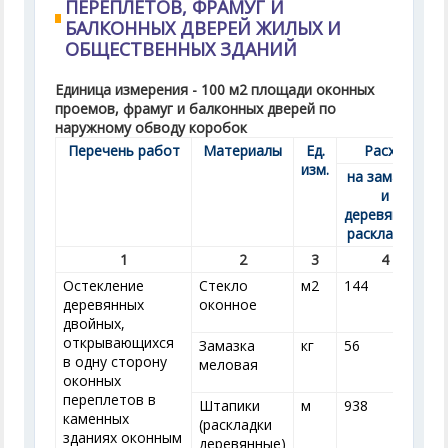
ПЕРЕПЛЕТОВ, ФРАМУГ И
БАЛКОННЫХ ДВЕРЕЙ ЖИЛЫХ И
ОБЩЕСТВЕННЫХ ЗДАНИЙ
Единица измерения - 100 м
2
площади оконных
проемов, фрамуг и балконных дверей по
наружному обводу коробок
Перечень работ
Материалы
Ед.
Расход при 
изм.
на замазке
и
деревянных
раскладках
1
2
3
4
Остекление
Стекло
м
2
144
деревянных
оконное
двойных,
открывающихся
Замазка
кг
56
в одну сторону
меловая
оконных
переплетов в
Штапики
м
938
каменных
(раскладки
зданиях оконным
деревянные)