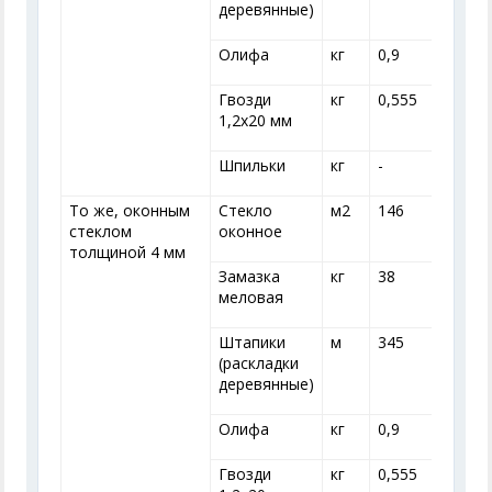
деревянные)
Олифа
кг
0,9
0
Гвозди
кг
0,555
0
1,2x20 мм
Шпильки
кг
-
-
То же, оконным
Стекло
м
2
146
стеклом
оконное
толщиной 4 мм
Замазка
кг
38
меловая
Штапики
м
345
(раскладки
деревянные)
Олифа
кг
0,9
0
Гвозди
кг
0,555
0