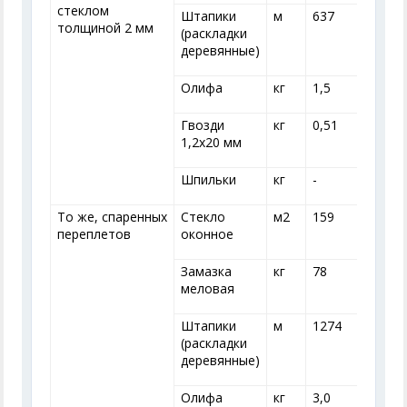
стеклом
Штапики
м
637
толщиной 2 мм
(раскладки
деревянные)
Олифа
кг
1,5
1
Гвозди
кг
0,51
0
1,2x20 мм
Шпильки
кг
-
-
То же, спаренных
Стекло
м
2
159
переплетов
оконное
Замазка
кг
78
меловая
Штапики
м
1274
(раскладки
деревянные)
Олифа
кг
3,0
3