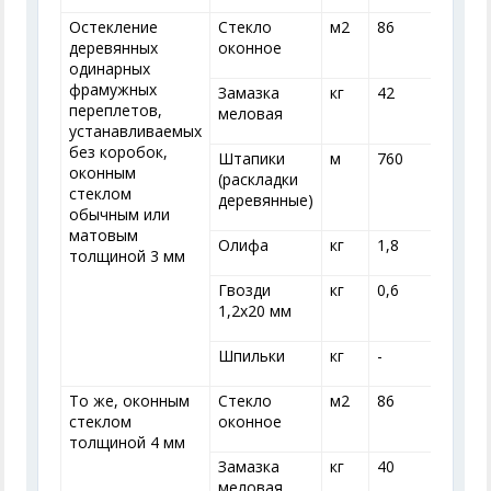
Остекление
Стекло
м
2
86
деревянных
оконное
одинарных
фрамужных
Замазка
кг
42
переплетов,
меловая
устанавливаемых
без коробок,
Штапики
м
760
оконным
(раскладки
стеклом
деревянные)
обычным или
матовым
Олифа
кг
1,8
1
толщиной 3 мм
Гвозди
кг
0,6
0
1,2x20 мм
Шпильки
кг
-
-
То же, оконным
Стекло
м
2
86
стеклом
оконное
толщиной 4 мм
Замазка
кг
40
меловая