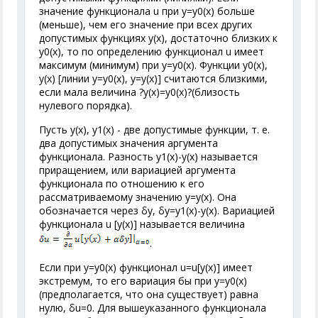
значение функционала u при у=у
0
(х) больше
(меньше), чем его значение при всех других
допустимых функциях у(х), достаточно близких к
у
0
(х), то по определению функционал u имеет
максимум (минимум) при у=у
0
(х). Функции у
0
(х),
у(х) [линии у=у
0
(х), у=у(х)] считаются близкими,
если мала величина ?у(х)=у
0
(х)?(близость
нулевого порядка).
Пусть у(х), у
1
(х) - две допустимые функции, т. е.
два допустимых значения аргумента
функционала. Разность y
1
(x)-у(х) называется
приращением, или вариацией аргумента
функционала по отношению к его
рассматриваемому значению у=у(х). Она
обозначается через δу, δy=y
1
(x)-у(х). Вариацией
функционала u [у(х)] называется величина
.
Если при у=у
0
(х) функционал u=u[у(х)] имеет
экстремум, то его вариация бы при у=у
0
(х)
(предполагается, что она существует) равна
нулю, δu=0. Для вышеуказанного функционала