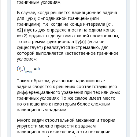
граничным условиям.
В случае, когда решается вариационная задача
для I[y(x)] с «подвижной границей» (или
границами), т.е. когда на конце интервала [х
1
,
х
2
] (пусть для определенности на одном конце
х=х
2
) ординаты допустимых линий произвольны,
то экстремум функционала I[у(х)] (если он
существует) реализуется экстремалью, для
которой выполняется «естественное граничное
условие»:
Таким образом, указанные вариационные
задачи сводятся к решению соответствующего
дифференциального уравнения при тех или иных
граничных условиях. То же самое имеет место
по отношению к некоторым более сложным
вариационным задачам.
Много задач строительной механики и теории
упругости можно привести к задачам
вариационного исчисления, а эти последние