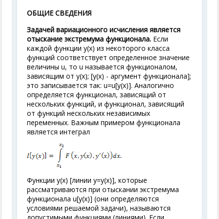
ОБЩИЕ СВЕДЕНИЯ
Задачей вариационного исчисления является
отыскание экстремума функционала.
Если
каждой функции у(х) из некоторого класса
функций соответствует определенное значение
величины u, то u называется функционалом,
зависящим от у(х); [у(х) - аргумент функционала];
это записывается так: u=u[у(х)]. Аналогично
определяется функционал, зависящий от
нескольких функций, и функционал, зависящий
от функций нескольких независимых
переменных. Важным примером функционала
является интеграл
Функции у(х) [линии у=у(х)], которые
рассматриваются при отыскании экстремума
функционала u[у(х)] (они определяются
условиями решаемой задачи), называются
допустимыми функциями (линиями). Если