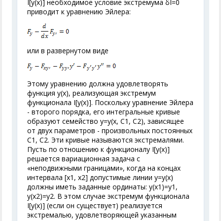
I[у(х)] необходимое условие экстремума δI=0
приводит к уравнению Эйлера:
или в развернутом виде
Этому уравнению должна удовлетворять
функция у(х), реализующая экстремум
функционала I[y(x)]. Поскольку уравнение Эйлера
- второго порядка, его интегральные кривые
образуют семейство у=у(х, С
1
, С
2
), зависящее
от двух параметров - произвольных постоянных
С
1
,
С
2
. Эти кривые называются экстремалями.
Пусть по отношению к функционалу I[у(х)]
решается вариационная задача с
«неподвижными границами», когда на концах
интервала [x
1
, х
2
] допустимые линии у=у(х)
должны иметь заданные ординаты: у(х
1
)=у
1
,
у(х
2
)=у
2
. В этом случае экстремум функционала
I[у(х)] (если он существует) реализуется
экстремалью, удовлетворяющей указанным