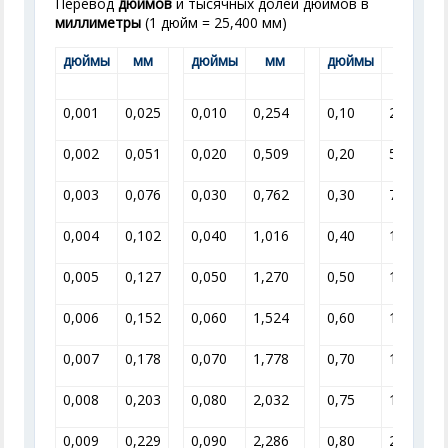
Перевод
дюймов
и тысячных долей дюймов в
миллиметры
(1 дюйм = 25,400 мм)
дюймы
мм
дюймы
мм
дюймы
мм
0,001
0,025
0,010
0,254
0,10
2,540
0,002
0,051
0,020
0,509
0,20
5,08
0,003
0,076
0,030
0,762
0,30
7,62
0,004
0,102
0,040
1,016
0,40
10,16
0,005
0,127
0,050
1,270
0,50
12,7
0,006
0,152
0,060
1,524
0,60
15,24
0,007
0,178
0,070
1,778
0,70
17,780
0,008
0,203
0,080
2,032
0,75
19,050
0,009
0,229
0,090
2,286
0,80
20,320