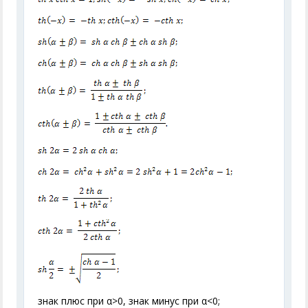
знак плюс при α>0, знак минус при α<0;