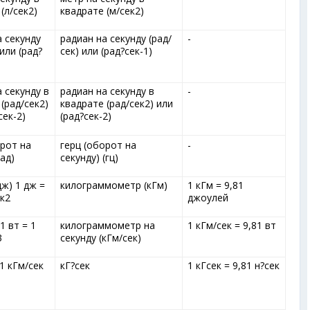
(л/сек
2
)
квадрате (м/сек
2
)
а секунду
радиан на секунду (рад/
-
 или (рад?
сек) или (рад?сек
-1
)
 секунду в
радиан на секунду в
-
(рад/сек
2
)
квадрате (рад/сек
2
) или
сек
-2
)
(рад?сек
-2
)
орот на
герц (оборот на
-
(ад)
секунду) (гц)
ж) 1 дж =
килограммометр (кГм)
1 кГм = 9,81
ек
2
джоулей
1 вт = 1
килограммометр на
1 кГм/сек = 9,81 вт
3
секунду (кГм/сек)
 1 кГм/сек
кГ?сек
1 кГсек = 9,81 н?сек