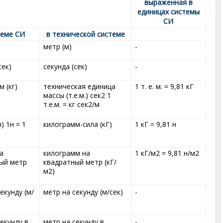
выраженная в
единицах системы
СИ
теме СИ
в технической системе
метр (м)
-
сек)
секунда (сек)
-
 (кг)
техническая единица
1 т. е. м. = 9,81 кГ
массы (т.е.м.) сек
2
1
т.е.м. = кг сек
2
/м
) 1н = 1
килограмм-сила (кГ)
1 кГ = 9,81 н
а
килограмм на
1 кГ/м
2
= 9,81 н/м
2
ый метр
квадратный метр (кГ/
м
2
)
екунду (м/
метр на секунду (м/сек)
-
екунду в
метр на секунду в
-