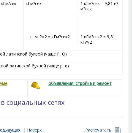
 кГм/сек
кГм?сек
1 кГм?сек = 9,81 н?
м?сек
т. е. м. ?м
2
= кГм?сек
2
1 кГм?сек
2
= 9,81
кГ?м
2
й латинской буквой (чаще P, Q)
ой латинской буквой (чаще p, q)
руме
объявления: стройка и ремонт
 в социальных сетях
редыдущая
|
Наверх
|
Распечатать