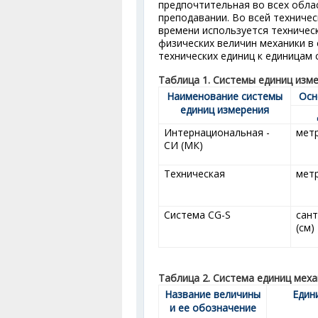
предпочтительная во всех облас
преподавании. Во всей техниче
времени используется техническ
физических величин механики в
технических единиц к единицам 
Таблица 1. Системы единиц изм
Наименование системы
Осн
единиц измерения
Интернациональная -
метр
СИ (МК)
Техническая
метр
Система CG-S
сан
(см)
Таблица 2. Система единиц меха
Название величины
Един
и ее обозначение