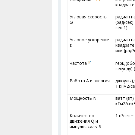
квадрате 
Угловая скорость
радиан н
ω
(рад/сек)
сек
-1
)
Угловое ускорение
радиан на
ε
квадрате 
или (рад?
Частота
герц (об
секунду) 
Работа А и энергия
джоуль (д
1 кГм
2
/с
Мощность N
ватт (вт) 
кГм
2
/сек
Количество
1 н?сек =
движения Q и
импульс силы S