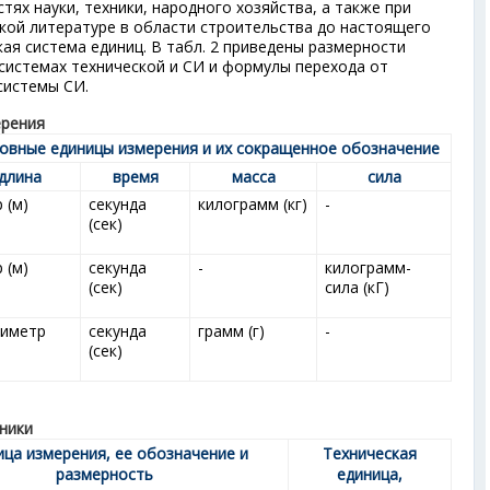
тях науки, техники, народного хозяйства, а также при
ской литературе в области строительства до настоящего
ая система единиц. В табл. 2 приведены размерности
 системах технической и СИ и формулы перехода от
системы СИ.
ерения
овные единицы измерения и их сокращенное обозначение
длина
время
масса
сила
 (м)
секунда
килограмм (кг)
-
(сек)
 (м)
секунда
-
килограмм-
(сек)
сила (кГ)
тиметр
секунда
грамм (г)
-
(сек)
ники
ица измерения, ее обозначение и
Техническая
размерность
единица,