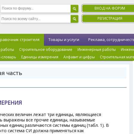
ВХОД НА ФОРУМ
РЕГИСТРАЦИЯ
равочник строителя
Товары и услуги
Реклама, сотрудничест
 работы
Строительное оборудование
Инженерные работы
Инжен
-словарь
Единицы измерения
Алфавит и цифры
Строительная мат
я часть
МЕРЕНИЯ
ических величин лежат три единицы, являющиеся
ть выражены все прочие единицы, называемые
ых единиц различаются системы единиц (табл. 1). В
что система СИ должна применяться как