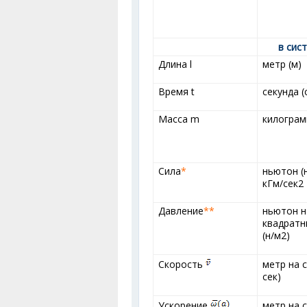
в сис
Длина l
метр (м)
Время t
секунда (
Масса m
килограмм
Сила
*
ньютон (н
кГм/сек
2
Давление
**
ньютон н
квадратн
(н/м
2
)
Скорость
метр на с
сек)
Ускорение
метр на с