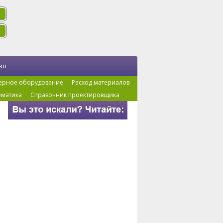
во
ерное оборудование
Расход материалов
ематика
Справочник проектировщика