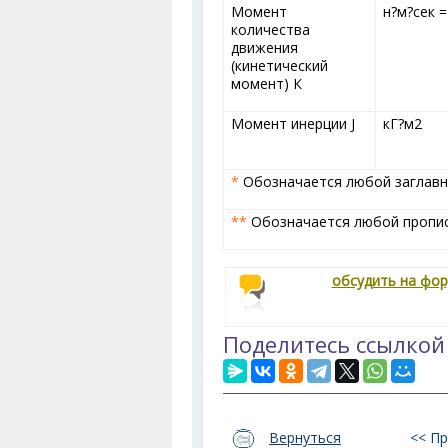
Момент
н?м?сек =
количества
движения
(кинетический
момент) К
Момент инерции J
кГ?м
2
*
Обозначается любой заглавно
**
Обозначается любой прописн
обсудить на фо
Поделитесь ссылкой
Вернуться
<< П