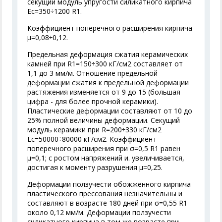
секущий модуль упругости силикатного кирпича
E
с
=350÷1200 R
1
.
Коэффициент поперечного расширения кирпича
μ=0,08÷0,12.
Предельная деформация сжатия керамических
камней при R
1
=150÷300 кГ/см
2
составляет от
1,1 до 3 мм/м. Отношение предельной
деформации сжатия к предельной деформации
растяжения изменяется от 9 до 15 (большая
цифра - для более прочной керамики).
Пластические деформации составляют от 10 до
25% полной величины деформации. Секущий
модуль керамики при R=200÷330 кГ/см
2
Е
c
=50000÷80000 кГ/см
2
. Коэффициент
поперечного расширения при σ=0,5 R
1
равен
μ=0,1; с ростом напряжений и. увеличивается,
достигая к моменту разрушения μ=0,25.
Деформации ползучести обожженного кирпича
пластического прессования незначительны и
составляют в возрасте 180 дней при σ=0,55 R
1
около 0,12 мм/м. Деформации ползучести
силикатного кирпича в том же возрасте при