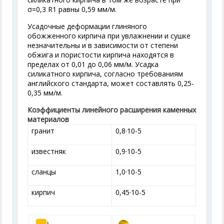
σ=0,3 R
1
равны 0,59 мм/м.
Усадочные деформации глиняного
обожженного кирпича при увлажнении и сушке
незначительны и в зависимости от степени
обжига и пористости кирпича находятся в
пределах от 0,01 до 0,06 мм/м. Усадка
силикатного кирпича, согласно требованиям
английского стандарта, может составлять 0,25-
0,35 мм/м.
Коэффициенты линейного расширения каменных
материалов
гранит
0,8·10
-5
известняк
0,9·10
-5
сланцы
1,0·10
-5
кирпич
0,45·10
-5