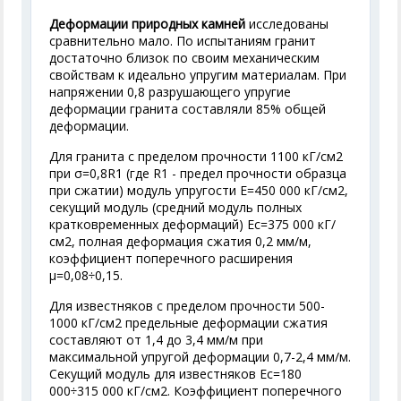
Деформации природных камней
исследованы
сравнительно мало. По испытаниям гранит
достаточно близок по своим механическим
свойствам к идеально упругим материалам. При
напряжении 0,8 разрушающего упругие
деформации гранита составляли 85% общей
деформации.
Для гранита с пределом прочности 1100 кГ/см
2
при σ=0,8R
1
(где R
1
- предел прочности образца
при сжатии) модуль упругости E=450 000 кГ/см
2
,
секущий модуль (средний модуль полных
кратковременных деформаций) Е
c
=375 000 кГ/
см
2
, полная деформация сжатия 0,2 мм/м,
коэффициент поперечного расширения
μ=0,08÷0,15.
Для известняков с пределом прочности 500-
1000 кГ/см
2
предельные деформации сжатия
составляют от 1,4 до 3,4 мм/м при
максимальной упругой деформации 0,7-2,4 мм/м.
Секущий модуль для известняков E
c
=180
000÷315 000 кГ/см
2
. Коэффициент поперечного