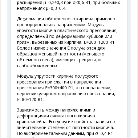
расширения μ=0,2÷0,3 при σ≤0,6 R
1
; при больших
напряжениях μ=0,3÷0,4.
Деформации обожженного кирпича примерно
пропорциональны напряжениям. Модуль
упругости кирпича пластического прессования,
определяемый по деформациям кубиков или
призм, вырезанных из кирпича, E=200÷1200 R
1
.
Более низкие значения E получаются для
образцов меньшей плотности (меньшего
объемного веса), имеющих трещины, и
слабообожженных.
Модуль упругости кирпича полусухого
прессования при сжатии в направлении
прессования E=300÷400 R
1
, а в направлении,
перпендикулярном направлению прессования,
E=80÷120 R
1
.
Зависимость между напряжениями и
деформациями силикатного кирпича
криволинейна. Его упругие свойства зависят в
значительной степени от плотности кирпича.
По экспериментальным данным, при σ=0,4 R
1