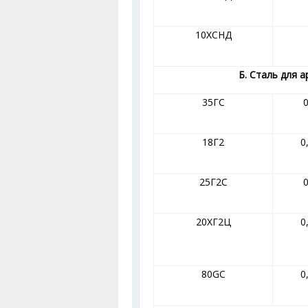
10ХСНД
Б. Сталь для 
35ГС
0
18Г2
0
25Г2С
0
20ХГ2Ц
0
80GС
0