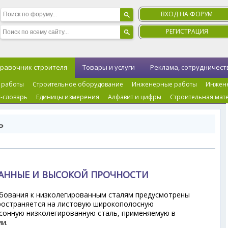
ВХОД НА ФОРУМ
РЕГИСТРАЦИЯ
равочник строителя
Товары и услуги
Реклама, сотрудничест
 работы
Строительное оборудование
Инженерные работы
Инжен
-словарь
Единицы измерения
Алфавит и цифры
Строительная мат
ь
АННЫЕ И ВЫСОКОЙ ПРОЧНОСТИ
ебования к низколегированным сталям предусмотрены
ространяется на листовую широкополосную
асонную низколегированную сталь, применяемую в
и.