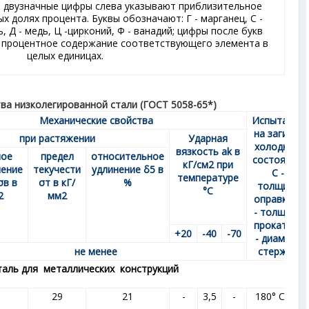
и двузначные цифры слева указывают приблизительное
х долях процента. Буквы обозначают: Г - марганец, С -
ль, Д - медь, Ц -цирконий, Ф - ванадий; цифры после букв
 процентное содержание соответствующего элемента в
целых единицах.
ва низколегированной стали (ГОСТ 5058-65*)
Механические свойства
Испытание
на загиб в
при растяжении
Ударная
холодном
вязкость a
k
в
ное
предел
относительное
состоянии:
кГ/см
2
при
ление
текучести
удлинение δ
5
в
С -
температуре
σ
в
в
σ
т
в кГ/
%
толщина
°С
2
мм
2
оправки; а
- толщина
проката; d
+20
-40
-70
- диаметр
не менее
стержня
таль для металлических конструкций
29
21
-
3,5
-
180° С=2а