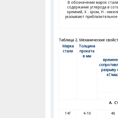
В обозначении марок стал
содержание углерода в соты
кремний, X - хром, Н - нике
указывают приблизительное
Таблица 2. Механические свойст
Марка
Толщина
стали
проката
в мм
времен
сопротив
разрыву 
кГ/мм
А. С
14Г
4-10
46