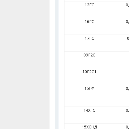
12ГС
0
16ГС
0
17ГС
0
09Г2С
10Г2С1
15ГФ
0
14ХГС
0
15ХСНД
0