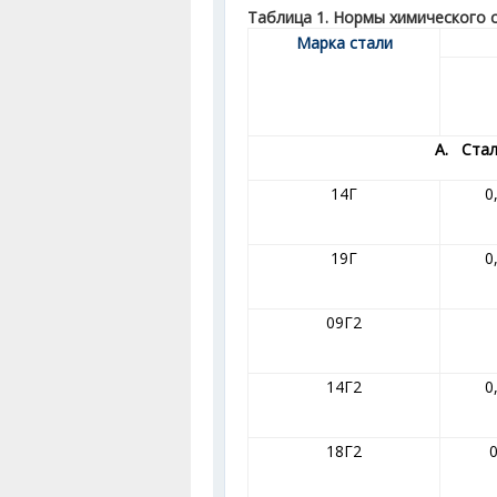
Таблица 1. Нормы химического с
Марка стали
А. Стал
14Г
0
19Г
0
09Г2
14Г2
0
18Г2
0