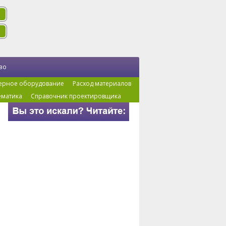
во
ерное оборудование
Расход материалов
ематика
Справочник проектировщика