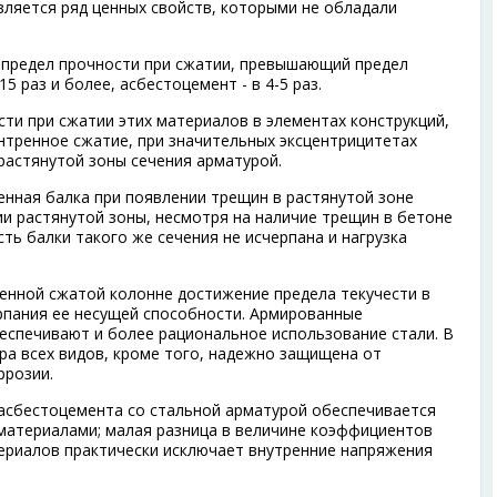
оявляется ряд ценных свойств, которыми не обладали
 предел прочности при сжатии, превышающий предел
5 раз и более, асбестоцемент - в 4-5 раз.
ти при сжатии этих материалов в элементах конструкций,
нтренное сжатие, при значительных эксцентрицитетах
растянутой зоны сечения арматурой.
енная балка при появлении трещин в растянутой зоне
ии растянутой зоны, несмотря на наличие трещин в бетоне
сть балки такого же сечения не исчерпана и нагрузка
енной сжатой колонне достижение предела текучести в
рпания ее несущей способности. Армированные
беспечивают и более рациональное использование стали. В
а всех видов, кроме того, надежно защищена от
ррозии.
 асбестоцемента со стальной арматурой обеспечивается
материалами; малая разница в величине коэффициентов
ериалов практически исключает внутренние напряжения