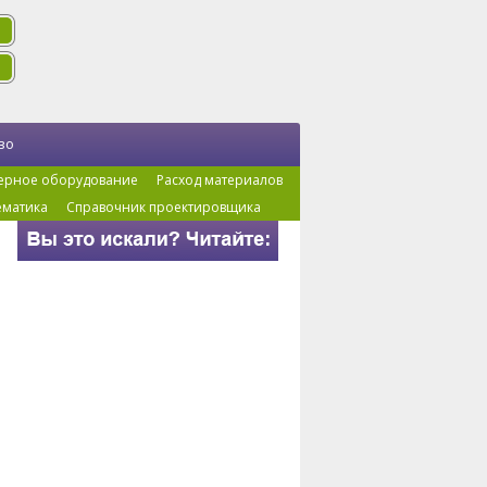
во
ерное оборудование
Расход материалов
ематика
Справочник проектировщика