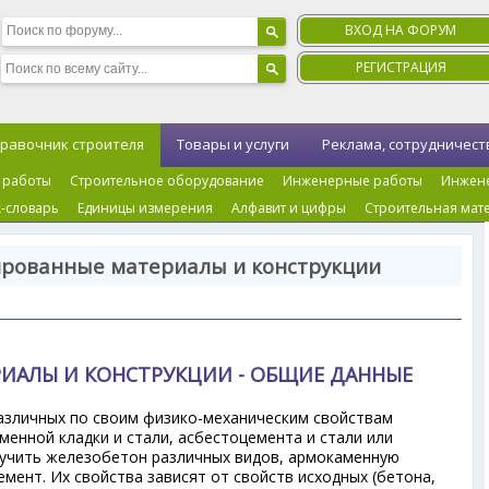
ВХОД НА ФОРУМ
РЕГИСТРАЦИЯ
равочник строителя
Товары и услуги
Реклама, сотрудничест
 работы
Строительное оборудование
Инженерные работы
Инжен
-словарь
Единицы измерения
Алфавит и цифры
Строительная мат
ированные материалы и конструкции
ИАЛЫ И КОНСТРУКЦИИ - ОБЩИЕ ДАННЫЕ
азличных по своим физико-механическим свойствам
аменной кладки и стали, асбестоцемента и стали или
лучить железобетон различных видов, армокаменную
мент. Их свойства зависят от свойств исходных (бетона,