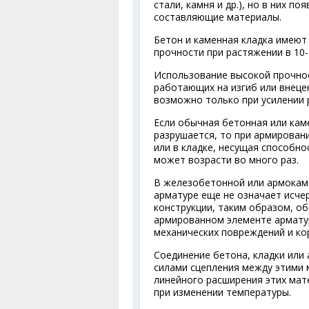
стали, камня и др.), но в них п
составляющие материалы.
Бетон и каменная кладка имеют
прочности при растяжении в 10-1
Использование высокой прочнос
работающих на изгиб или внеце
возможно только при усилении 
Если обычная бетонная или кам
разрушается, то при армирован
или в кладке, несущая способно
может возрасти во много раз.
В железобетонной или армокам
арматуре еще не означает исче
конструкции, таким образом, о
армированном элементе арматур
механических повреждений и ко
Соединение бетона, кладки или
силами сцепления между этими 
линейного расширения этих мат
при изменении температуры.