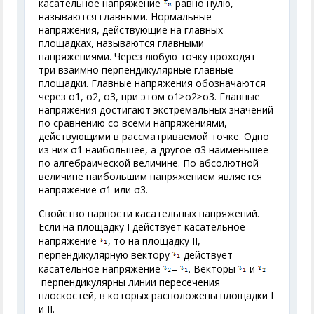
касательное напряжение
равно нулю,
называются главными. Нормальные
напряжения, действующие на главных
площадках, называются главными
напряжениями. Через любую точку проходят
три взаимно перпендикулярные главные
площадки. Главные напряжения обозначаются
через σ
1
, σ
2
, σ
3
, при этом σ
1
≥σ
2
≥σ
3
. Главные
напряжения достигают экстремальных значений
по сравнению со всеми напряжениями,
действующими в рассматриваемой точке. Одно
из них σ
1
наибольшее, а другое σ
3
наименьшее
по алгебраической величине. По абсолютной
величине наибольшим напряжением является
напряжение σ
1
или σ
3
.
Свойство парности касательных напряжений.
Если на площадку I действует касательное
напряжение
, то на площадку II,
перпендикулярную вектору
действует
касательное напряжение
=
. Векторы
и
перпендикулярны линии пересечения
плоскостей, в которых расположены площадки I
и II.