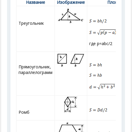
Название
Изображение
Площадь
Треугольник
где p=abc/2
Прямоугольник,
параллелограмм
Ромб