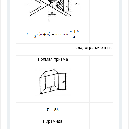
Тела, ограниченные плоско
Прямая призма
Треугол
Пирамида
Ус