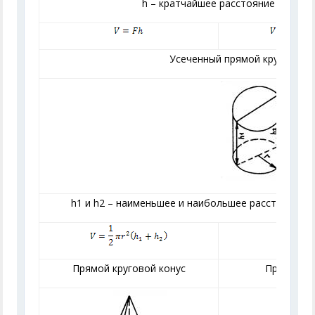
h
– кратчайшее расстояние между 
Усеченный прямой круговой 
h
1
и
h
2
– наименьшее и наибольшее расстояние 
Прямой круговой конус
Прямой кр