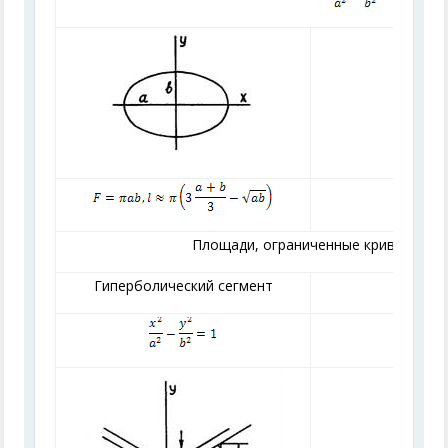
Площади, ограниченные кривыми вт
Гиперболический сегмент
Пара