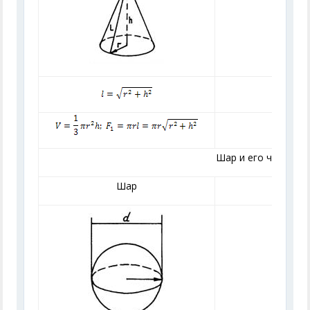
Шар и его части
Шар
Ш