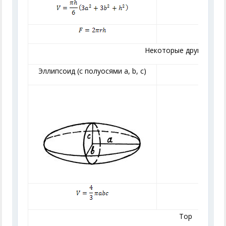
Некоторые другие тел
Эллипсоид (с полуосями
a
,
b
,
c
)
Пар
Тор