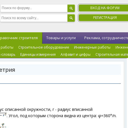
ВХОД НА ФОРУМ
РЕГИСТРАЦИЯ
равочник строителя
Товары и услуги
Реклама, сотрудничест
 работы
Строительное оборудование
Инженерные работы
Инжен
-словарь
Единицы измерения
Алфавит и цифры
Строительная мат
етрия
иус описанной окружности, r - радиус вписанной
. Угол, под которым сторона видна из центра: φ=360°/n.