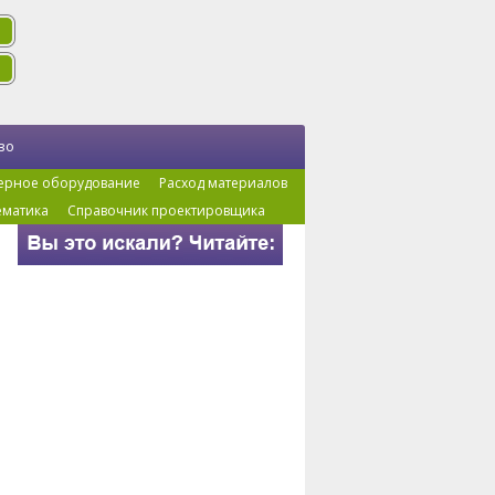
во
ерное оборудование
Расход материалов
ематика
Справочник проектировщика