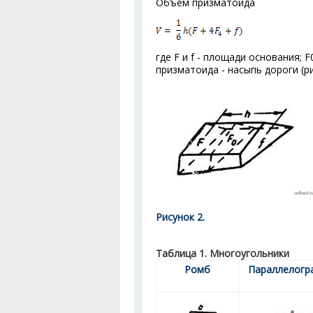
Объем призматоида
где F и f - площади основания; F
призматоида - насыпь дороги (рис
Рисунок 2.
Таблица 1. Многоугольники
Ромб
Параллелогр