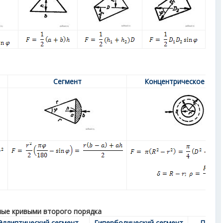
Сегмент
Концентрическое кол
ные кривыми второго порядка
Эллиптический сегмент
Гиперболический сегмент
Параб