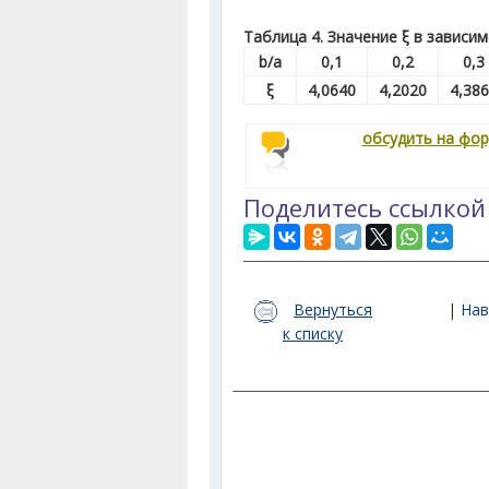
Таблица 4. Значение ξ в зависим
b/a
0,1
0,2
0,3
ξ
4,0640
4,2020
4,38
обсудить на фо
Поделитесь ссылкой
Вернуться
|
Нав
к списку