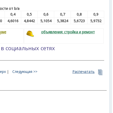
ости от b/а
0,4
0,5
0,6
0,7
0,8
0,9
60
4,6016
4,8442
5,1054
5,3824
5,6723
5,9732
руме
объявления: стройка и ремонт
 в социальных сетях
ерх
|
Следующая >>
Распечатать