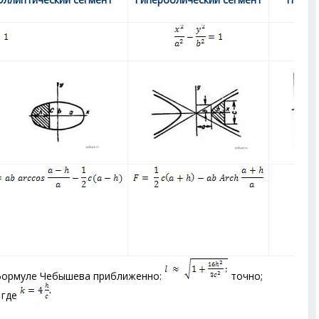
се
 формуле Чебышева приближенно:
точно;
, где