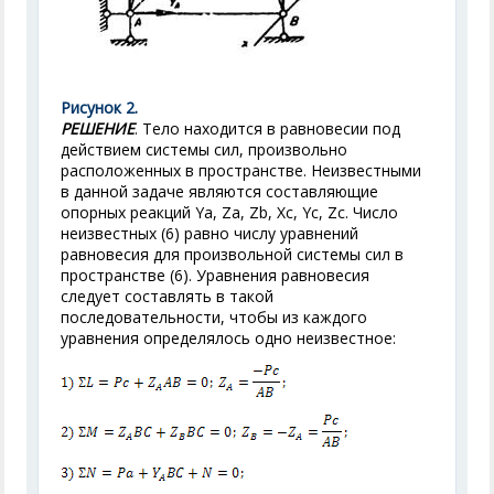
Рисунок 2.
РЕШЕНИЕ
. Тело находится в равновесии под
действием системы сил, произвольно
расположенных в пространстве. Неизвестными
в данной задаче являются составляющие
опорных реакций Y
a
, Z
a
, Z
b
, Х
с
, Y
с
, Z
c
. Число
неизвестных (6) равно числу уравнений
равновесия для произвольной системы сил в
пространстве (6). Уравнения равновесия
следует составлять в такой
последовательности, чтобы из каждого
уравнения определялось одно неизвестное: