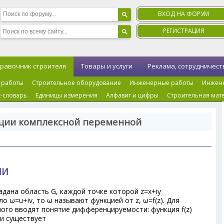
ВХОД НА ФОРУМ
РЕГИСТРАЦИЯ
равочник строителя
Товары и услуги
Реклама, сотрудничест
 работы
Строительное оборудование
Инженерные работы
Инжен
-словарь
Единицы измерения
Алфавит и цифры
Строительная мат
кции комплексной переменной
ИИ
адана область G, каждой точке которой z=x+iy
о ω=u+iv, то ω называют функцией от z, ω=f(z). Для
ого вводят понятие дифференцируемости: функция f(z)
ли существует