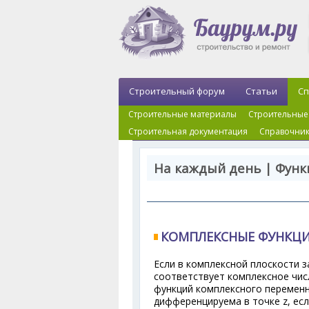
Строительный форум
Статьи
Сп
Строительные материалы
Строительные
Строительная документация
Справочник
На каждый день | Фун
КОМПЛЕКСНЫЕ ФУНКЦ
Если в комплексной плоскости з
соответствует комплексное числ
функций комплексного переменн
дифференцируема в точке z, ес