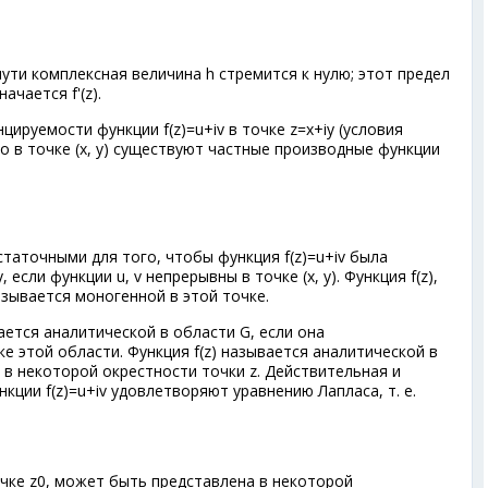
пути комплексная величина h стремится к нулю; этот предел
чается f'(z).
руемости функции f(z)=u+iv в точке z=x+iy (условия
о в точке (х, у) существуют частные производные функции
таточными для того, чтобы функция f(z)=u+iv была
если функции u, v непрерывны в точке (х, у). Функция f(z),
зывается моногенной в этой точке.
ается аналитической в области G, если она
 этой области. Функция f(z) называется аналитической в
я в некоторой окрестности точки z. Действительная и
кции f(z)=u+iv удовлетворяют уравнению Лапласа, т. е.
чке z
0
, может быть представлена в некоторой