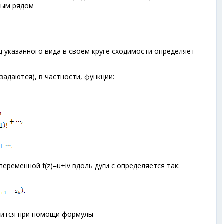
ным рядом
д указанного вида в своем круге сходимости определяет
адаются), в частности, функции:
еременной f(z)=u+iv вдоль дуги с определяется так:
дится при помощи формулы