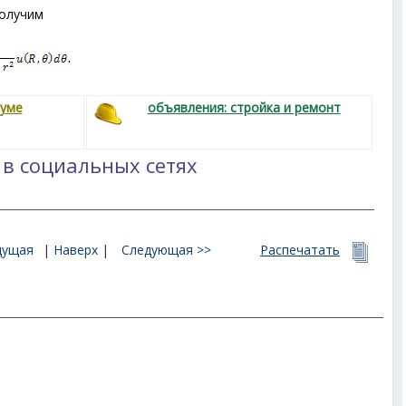
получим
руме
объявления: стройка и ремонт
 в социальных сетях
дущая
|
Наверх
|
Следующая >>
Распечатать