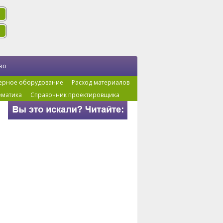
во
ерное оборудование
Расход материалов
ематика
Справочник проектировщика