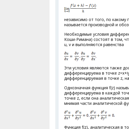
независимо от того, по какому 
называется производной и обозна
Необходимые условия дифференци
Коши-Римана) состоят в том, чт
u, v и выполняются равенства
Эти условия являются также дос
дифференцируема в точке z=x+iy, 
дифференцируемая в точке z, на
Однозначная функция f(z) назыв
дифференцируема в каждой точке
точке z, если она аналитическа
мнимая части аналитической фун
Функция f(z), аналитическая в то