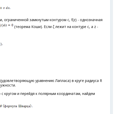
и, ограниченной замкнутым контуром с, f(z) - однозначная
(теорема Коши). Если ζ лежит на контуре с, а z -
 (удовлетворяющую уравнению Лапласа) в круге радиуса R
ружности.
 с кругом и перейдя к полярным координатам, найдем