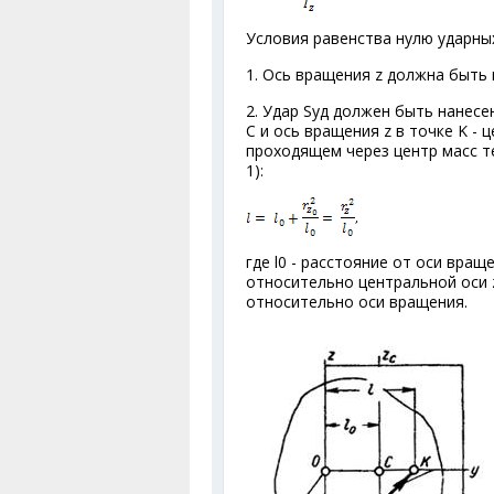
Условия равенства нулю ударных
1. Ось вращения z должна быть 
2. Удар S
уд
должен быть нанесен
С и ось вращения z в точке K -
проходящем через центр масс те
1):
где l
0
- расстояние от оси вращен
относительно центральной оси 
относительно оси вращения.