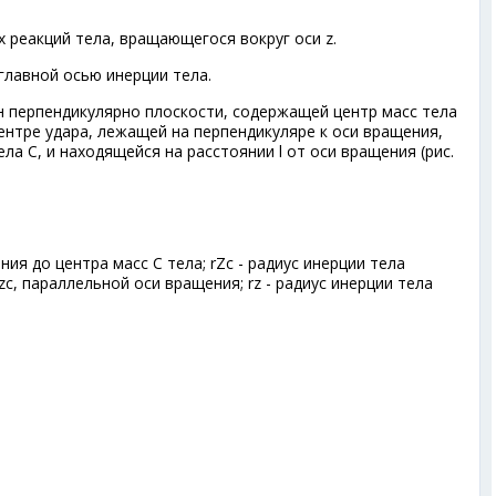
 реакций тела, вращающегося вокруг оси z.
главной осью инерции тела.
 перпендикулярно плоскости, содержащей центр масс тела
 центре удара, лежащей на перпендикуляре к оси вращения,
ла С, и находящейся на расстоянии l от оси вращения (рис.
ия до центра масс С тела; r
Zc
- радиус инерции тела
z
с
, параллельной оси вращения; r
z
- радиус инерции тела