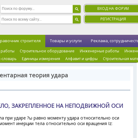
ВХОД НА ФОРУМ
РЕГИСТРАЦИЯ
равочник строителя
Товары и услуги
Реклама, сотрудничест
 работы
Строительное оборудование
Инженерные работы
Инжен
-словарь
Единицы измерения
Алфавит и цифры
Строительная мат
ентарная теория удара
ЕЛО, ЗАКРЕПЛЕННОЕ НА НЕПОДВИЖНОЙ ОСИ
ла при ударе ?ω равно моменту удара относительно оси
 момент инерции тела относительно оси вращения I
z
: