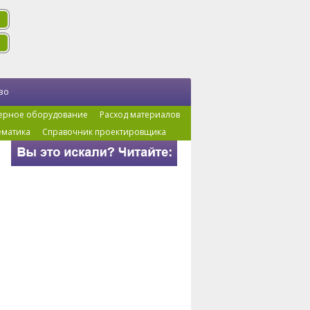
во
ерное оборудование
Расход материалов
ематика
Справочник проектировщика