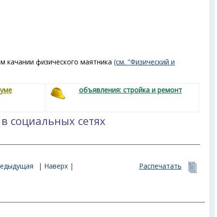
ом качании физического маятника
(см. "Физический и
руме
объявления: стройка и ремонт
 в социальных сетях
редыдущая
|
Наверх
|
Распечатать