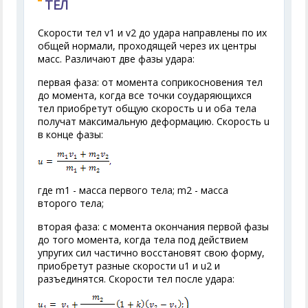
ТЕЛ
Скорости тел v
1
и v
2
до удара направлены по их
общей нормали, проходящей через их центры
масс. Различают две фазы удара:
первая фаза: от момента соприкосновения тел
до момента, когда все точки соударяющихся
тел приобретут общую скорость u и оба тела
получат максимальную деформацию. Скорость u
в конце фазы:
где m
1
- масса первого тела; m
2
- масса
второго тела;
вторая фаза: с момента окончания первой фазы
до того момента, когда тела под действием
упругих сил частично восстановят свою форму,
приобретут разные скорости u
1
и u
2
и
разъединятся. Скорости тел после удара: