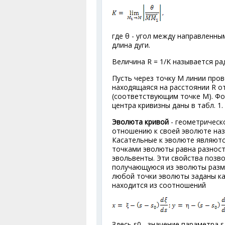
где θ - угол между направленны
длина дуги.
Величина R = 1/K называется ра
Пусть через точку М линии пров
находящаяся на расстоянии R о
(соответствующим точке М). Фо
центра кривизны даны в табл. 1.
Эволюта кривой
- геометрическо
отношению к своей эволюте наз
Касательные к эволюте являютс
точками эволюты равна разност
эвольвенты. Эти свойства позв
получающуюся из эволюты разма
любой точки эволюты заданы ка
находится из соотношений
Здесь s
0
- значение параметра s