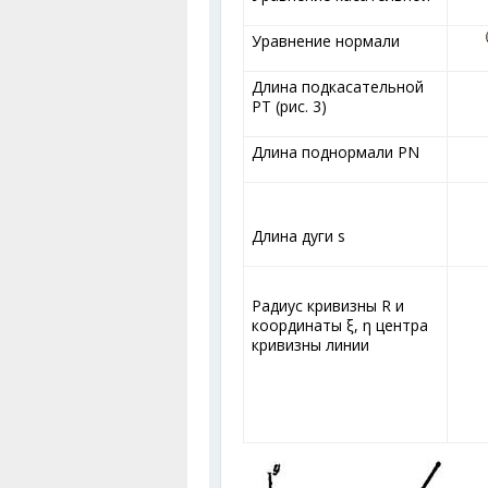
Уравнение нормали
Длина подкасательной
РТ (рис. 3)
Длина поднормали PN
Длина дуги s
Радиус кривизны R и
координаты ξ, η центра
кривизны линии