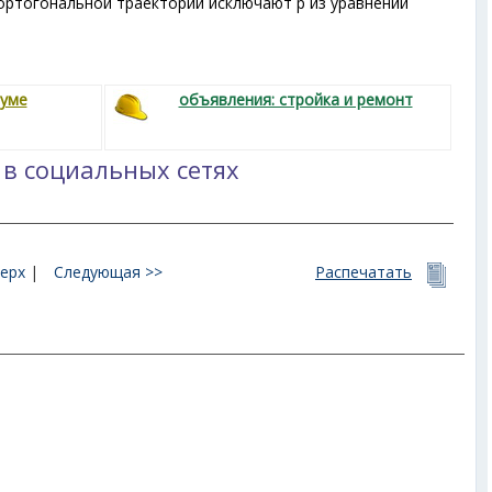
ртогональной траектории исключают р из уравнений
руме
объявления: стройка и ремонт
 в социальных сетях
ерх
|
Следующая >>
Распечатать