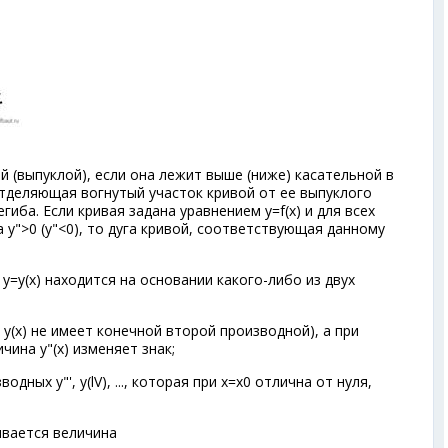
 (выпуклой), если она лежит выше (ниже) касательной в
отделяющая вогнутый участок кривой от ее выпуклого
гиба. Если кривая задана уравнением y=f(x) и для всех
а у">0 (у"<0), то дуга кривой, соответствующая данному
 у=у(х) находится на основании какого-либо из двух
у(х) не имеет конечной второй производной), а при
чина у"(х) изменяет знак;
водных у"', y
(
lV
)
, ..., которая при х=x
0
отлична от нуля,
ывается величина