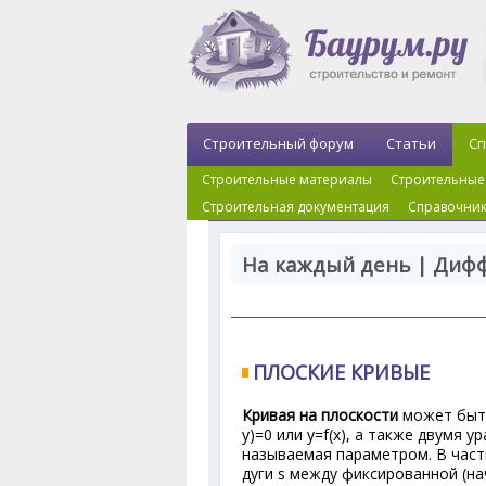
Строительный форум
Статьи
Сп
Строительные материалы
Строительные
Строительная документация
Справочник
На каждый день | Диф
ПЛОСКИЕ КРИВЫЕ
Кривая на плоскости
может быть
у)=0 или у=f(x), а также двумя ур
называемая параметром. В част
дуги s между фиксированной (нач