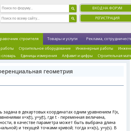
ВХОД НА ФОРУМ
РЕГИСТРАЦИЯ
равочник строителя
Товары и услуги
Реклама, сотрудничест
 работы
Строительное оборудование
Инженерные работы
Инжен
-словарь
Единицы измерения
Алфавит и цифры
Строительная мат
ференциальная геометрия
 задана в декартовых координатах одним уравнением F(x,
авнениями x=x(t), y=y(t), где t - переменная величина,
ности, в качестве параметра может быть выбрана длина
альной) и текущей точками кривой; тогда x=x(s), y=y(s). В