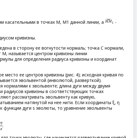
ми касательными в точках М, M
1
данной линии, а
-
диусом кривизны.
едена в сторону ее вогнутости нормаль; точка С нормали,
т М, называется центром кривизны линии
рмулы для определения радиуса кривизны и координат
е место ее центров кривизны (рис. 4); исходная кривая по
ывается эвольвентой (инволютой, разверткой).
я нормалями к эвольвенте; длина дуги между двумя
и радиусов кривизны в соответствующих точках
оляют рассматривать эвольвенту как кривую,
тыванием натянутой на нее нити. Если координаты ξ, η
к функции дуги s эволюты, то уравнение эвольвенты
 для точки эволюты, где начинается развертывание кривой.