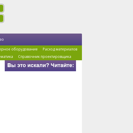
во
ерное оборудование
Расход материалов
ематика
Справочник проектировщика