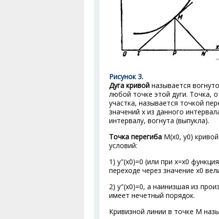
Рисунок 3.
Дуга кривой
называется вогнутой
любой точке этой дуги. Точка, 
участка, называется точкой пере
значений х из данного интервал
интервалу, вогнута (выпукла).
Точка перегиба
М(х
0
, у
0
) кривой
условий:
1) у"(х
0
)=0 (или при х=х
0
функция 
переходе через значение х
0
вели
2) y"(х
0
)=0, а наинизшая из произ
имеет нечетный порядок.
Кривизной линии в точке М наз