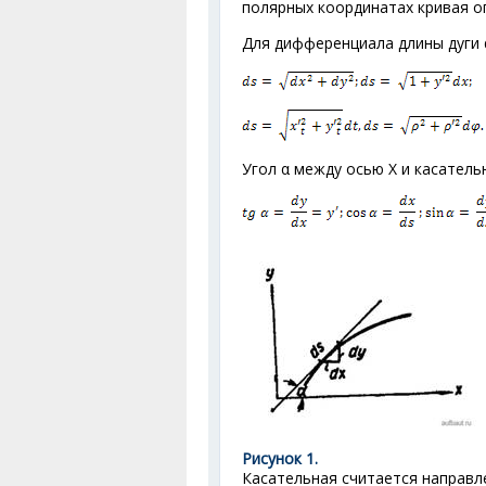
полярных координатах кривая оп
Для дифференциала длины дуги 
Угол α между осью X и касатель
Рисунок 1.
Касательная считается направле