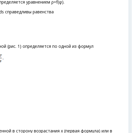
ределяется уравнением ρ=f(φ).
ds справедливы равенства
ной (рис. 1) определяется по одной из формул
нной в сторону возрастания х (первая формула) или в