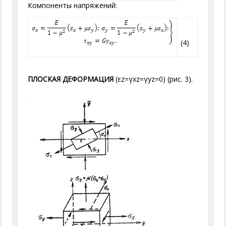
Компоненты напряжений:
(4)
ПЛОСКАЯ ДЕФОРМАЦИЯ
(ε
z
=γ
xz
=γ
yz
=0) (рис. 3).