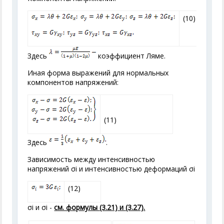
(10)
Здесь
коэффициент Ляме.
Иная форма выражений для нормальных
компонентов напряжений:
(11)
Здесь
.
Зависимость между интенсивностью
напряжений σ
i
и интенсивностью деформаций σ
i
(12)
σ
i
и σ
i
-
см. формулы (3.21) и (3.27).