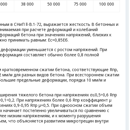
 000
38 000
50 000
75 000
100 000
ным в СНиП ll-В.1-72, выражается жесткость В бетонных и
инимаемая при расчете деформаций и колебаний
еформаций бетона при значениях напряжений, близких к
жно принимать равным: Е
с
=0,85Е
б
.
деформации уменьшается с ростом напряжений. При
деформация составляет обычно более 0,8 полной
 кратковременном сжатии бетона, соответствующие R
пр
,
2 мм/м для разных видов бетона. При всестороннем сжатии
большие предельные деформации, порядка 10 мм/м и
ирения тяжелого бетона при напряжениях σ≤0,5÷0,6 R
пр
0,1÷0,2. При напряжениях более 0,6 R
пр
коэффициент μ
ениях 0,9-0,95 R
пр
μ=0,5. При одноосном сжатии объем
х начинает постепенно увеличиваться по сравнению с
ее низким напряжениям, и к моменту разрушения
ем, что объясняется развитием микротрещин внутри