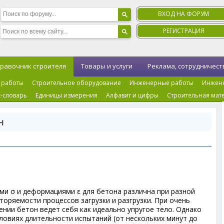
ВХОД НА ФОРУМ
РЕГИСТРАЦИЯ
равочник строителя
Товары и услуги
Реклама, сотрудничест
 работы
Строительное оборудование
Инженерные работы
Инжен
-словарь
Единицы измерения
Алфавит и цифры
Строительная мат
н
и σ и деформациями ε для бетона различна при разной
торяемости процессов загрузки и разгрузки. При очень
нии бетон ведет себя как идеально упругое тело. Однако
ловиях длительности испытаний (от нескольких минут до