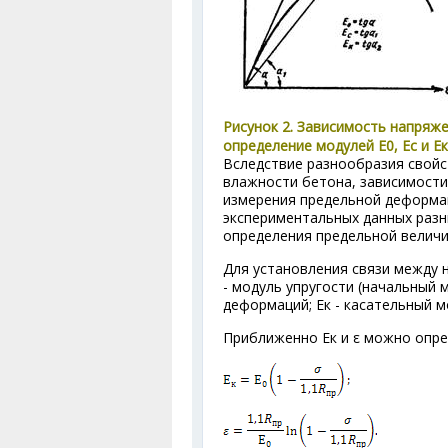
Рисунок 2. Зависимость напряж
определение модулей Е
0
, Е
с
и Е
к
Вследствие разнообразия свойс
влажности бетона, зависимости
измерения предельной деформа
экспериментальных данных разн
определения предельной велич
Для установления связи между н
- модуль упругости (начальный 
деформаций; Е
к
- касательный м
Приближенно Е
к
и ε можно опре