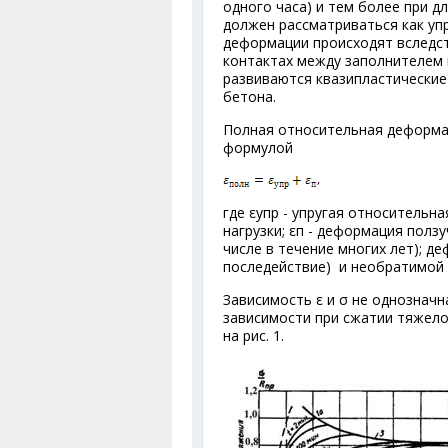
одного часа) и тем более при д
должен рассматриваться как уп
деформации происходят вследств
контактах между заполнителем
развиваются квазипластически
бетона.
Полная относительная деформа
формулой
где ε
упр
- упругая относительн
нагрузки; ε
п
- деформация ползу
числе в течение многих лет); д
последействие) и необратимой 
Зависимость ε и σ не однозначн
зависимости при сжатии тяжело
на рис. 1.