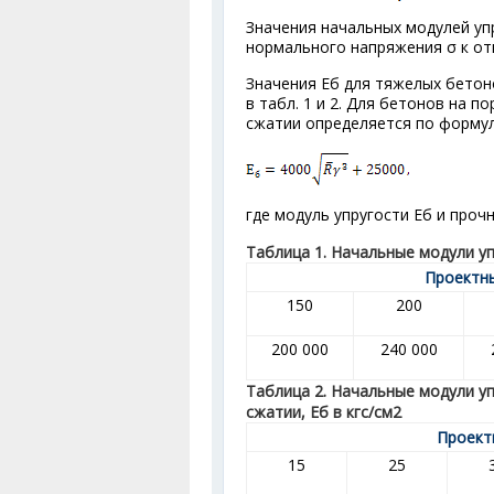
Значения начальных модулей уп
нормального напряжения σ к от
Значения Е
б
для тяжелых бетон
в табл. 1 и 2. Для бетонов на 
сжатии определяется по форму
где модуль упругости Е
б
и проч
Таблица 1. Начальные модули уп
Проектны
150
200
200 000
240 000
Таблица 2. Начальные модули у
сжатии, Е
б
в кгс/см
2
Проект
15
25