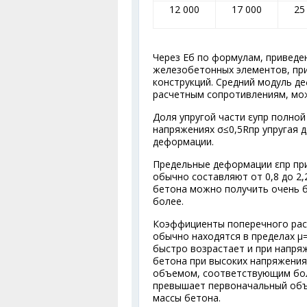
12 000
17 000
25
Через Е
б
по формулам, приведен
железобетонных элементов, пр
конструкций. Средний модуль д
расчетным сопротивлениям, мо
Доля упругой части ε
упр
полной 
напряжениях σ≤0,5R
пр
упругая 
деформации.
Предельные деформации ε
пр
при
обычно составляют от 0,8 до 2,
бетона можно получить очень 
более.
Коэффициенты поперечного расш
обычно находятся в пределах μ=
быстро возрастает и при напряж
бетона при высоких напряжения
объемом, соответствующим бол
превышает первоначальный объ
массы бетона.