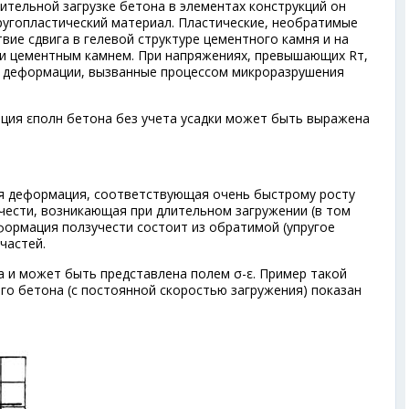
лительной загрузке бетона в элементах конструкций он
ругопластический материал. Пластические, необратимые
ие сдвига в гелевой структуре цементного камня и на
 и цементным камнем. При напряжениях, превышающих R
т
,
е деформации, вызванные процессом микроразрушения
ция ε
полн
бетона без учета усадки может быть выражена
ая деформация, соответствующая очень быстрому росту
чести, возникающая при длительном загружении (в том
еформация ползучести состоит из обратимой (упругое
частей.
а и может быть представлена полем σ-ε. Пример такой
го бетона (с постоянной скоростью загружения) показан