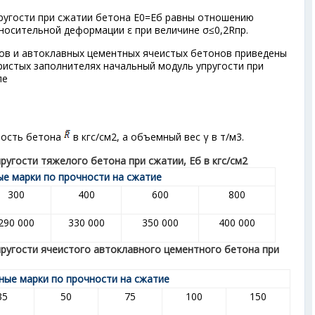
ругости при сжатии бетона Е
0
=Е
б
равны отношению
носительной деформации ε при величине σ≤0,2R
пр
.
ов и автоклавных цементных ячеистых бетонов приведены
пористых заполнителях начальный модуль упругости при
ле
ность бетона
в кгс/см
2
, а объемный вес γ в т/м
3
.
ругости тяжелого бетона при сжатии, Е
б
в кгс/см
2
е марки по прочности на сжатие
300
400
600
800
290 000
330 000
350 000
400 000
пругости ячеистого автоклавного цементного бетона при
ные марки по прочности на сжатие
35
50
75
100
150