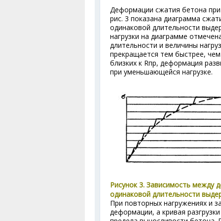
Деформации сжатия бетона при 
рис. 3 показана диаграмма сжат
одинаковой длительности выдер
нагрузки на диаграмме отмечен
длительности и величины нагру
прекращается тем быстрее, чем
близких к R
пр
, деформация разв
при уменьшающейся нагрузке.
Рисунок 3. Зависимость между 
одинаковой длительности выдер
При повторных нагружениях и з
деформации, а кривая разгрузк
предела выносливости бетона. П