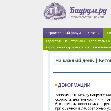
Строительный форум
Статьи
Сп
Строительные материалы
Строительные
Строительная документация
Справочник
На каждый день | Бето
ДЕФОРМАЦИИ
Зависимость между напряжениям
скорости, длительности или пов
быстром («мгновенном») загруже
при обычной в лабораторных ус