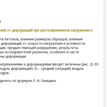
ений от деформаций при кратковременном загружении и
тв бетонов, влияния размеров образцов, влияния
 деформаций от скорости нагружения и условности
ции, предшествующей разрушению, результаты
ых исследователей различны, особенно в части
ины деформации.
апряжениями и деформациями вводят величины (рис. 2): Е
0
модуль деформаций); Е
с
- средний (секущий) модуль
одуль.
делять по формуле Л. И. Онищика: