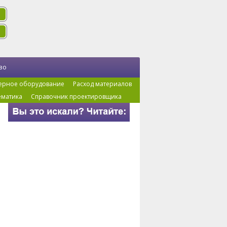
во
ерное оборудование
Расход материалов
ематика
Справочник проектировщика