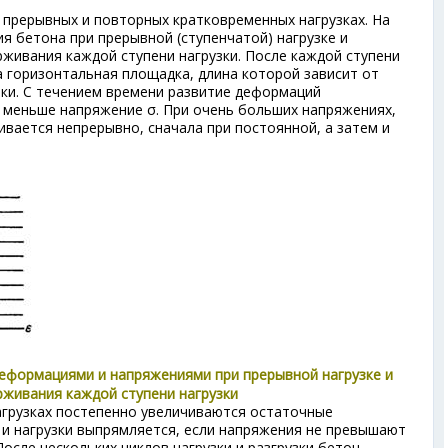
прерывных и повторных кратковременных нагрузках. На
ия бетона при прерывной (ступенчатой) нагрузке и
живания каждой ступени нагрузки. После каждой ступени
а горизонтальная площадка, длина которой зависит от
зки. С течением времени развитие деформаций
 меньше напряжение σ. При очень больших напряжениях,
ивается непрерывно, сначала при постоянной, а затем и
деформациями и напряжениями при прерывной нагрузке и
живания каждой ступени нагрузки
агрузках постепенно увеличиваются остаточные
и и нагрузки выпрямляется, если напряжения не превышают
осле нескольких циклов нагрузки и разгрузки бетон