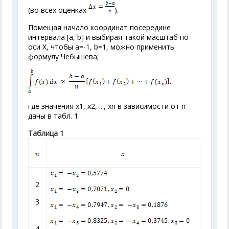
(во всех оценках
).
Помещая начало координат посередине
интервала [а, b] и выбирая такой масштаб по
оси X, чтобы а=-1, b=1, можно применить
формулу Чебышева;
где значения x
1
, х
2
, ..., х
n
в зависимости от n
даны в табл. 1.
Таблица 1
2
3
4