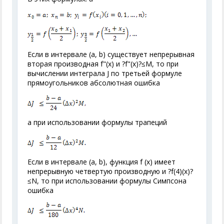
Если в интервале (а, b) существует непрерывная
вторая производная f"(x) и ?f"(x)?≤M, то при
вычислении интеграла J по третьей формуле
прямоугольников абсолютная ошибка
а при использовании формулы трапеций
Если в интервале (а, b), функция f (x) имеет
непрерывную четвертую производную и ?f
(4)
(x)?
≤N, то при использовании формулы Симпсона
ошибка