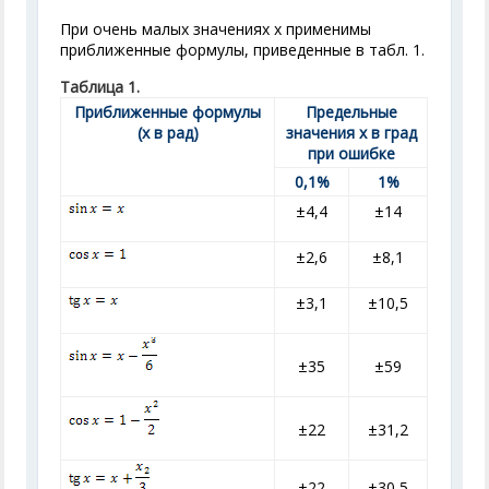
При очень малых значениях х применимы
приближенные формулы, приведенные в табл. 1.
Таблица 1.
Приближенные формулы
Предельные
(х в рад)
значения х в град
при ошибке
0,1%
1%
±4,4
±14
±2,6
±8,1
±3,1
±10,5
±35
±59
±22
±31,2
±22
±30,5