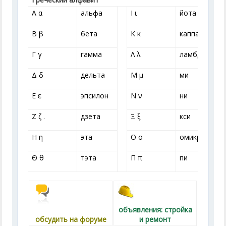
A α
альфа
I ι
йота
В β
бета
К κ
каппа
Г γ
гамма
Λ λ
ламбда
Δ δ
дельта
M μ
ми
E ε
эпсилон
N ν
ни
Z ζ .
дзета
Ξ ξ
кси
H η
эта
О о
омикрон
Θ θ
тэта
П π
пи
объявления: стройка
обсудить на форуме
и ремонт