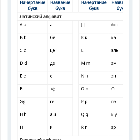
Начертание
Название
Начертание
Название
букв
букв
букв
букв
Латинский алфавит
А а
а
J J
йот
В b
бе
К к
ка
С с
це
L l
эль
D d
де
М m
эм
Е е
е
N п
эн
Ff
эф
О о
О
Gg
ге
Р р
пэ
Н h
аш
Q q
к у
I i
и
R г
эр
Греческий алфавит