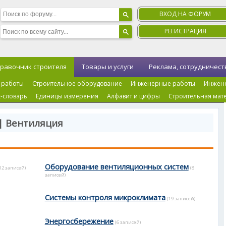
ВХОД НА ФОРУМ
РЕГИСТРАЦИЯ
равочник строителя
Товары и услуги
Реклама, сотрудничест
 работы
Строительное оборудование
Инженерные работы
Инжен
-словарь
Единицы измерения
Алфавит и цифры
Строительная мат
| Вентиляция
Оборудование вентиляционных систем
12 записей)
(8
записей)
Системы контроля микроклимата
(19 записей)
Энергосбережение
(6 записей)