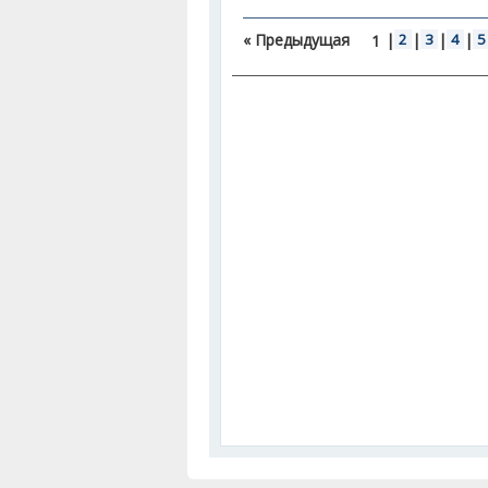
« Предыдущая
|
2
|
3
|
4
|
5
1