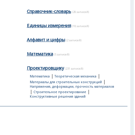
Справочник-словарь
(28 записей)
Единицы измерения
(18 записей)
Алфавит и цифры
(2 записей)
Математика
(5 записей)
Проектировщику
(231 записей)
|
|
Математика
Теоретическая механика
|
Материалы для строительных конструкций
Напряжения, деформации, прочность материалов
|
|
Строительное проектирование
Конструктивные решения зданий