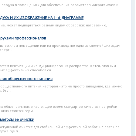
н воздуха в помещениях для обеспечения параметров микроклимата и
ХА И ИХ ИЗОБРАЖЕНИЕ НА l - d-ДИАГРАММЕ
ие, может подвергаться разным видам обработки: нагреванию,
 руками профессионалов
ы в жилом помещении или на производстве одна из сложнейших задач
перт...
истем вентиляции и кондиционирования распространяется, главным
мых эффективных способов сн...
стах общественного питания
общественного питания Ресторан – это не просто заведение, где можно
 Это...
х общепринятых в настоящее время стандартов качества постройки
окна ставятся герм...
 методы ее очистки
регулярной очистке для стабильной и эффективной работы. Через неё
уха где п...