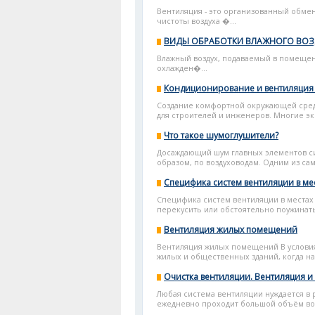
Вентиляция - это организованный обме
чистоты воздуха �...
ВИДЫ ОБРАБОТКИ ВЛАЖНОГО ВОЗДУ
Влажный воздух, подаваемый в помещен
охлажден�...
Кондиционирование и вентиляция
Создание комфортной окружающей сред
для строителей и инженеров. Многие экс
Что такое шумоглушители?
Досаждающий шум главных элементов с
образом, по воздуховодам. Одним из са
Специфика систем вентиляции в ме
Специфика систем вентиляции в местах 
перекусить или обстоятельно поужинать.
Вентиляция жилых помещений
Вентиляция жилых помещений В условия
жилых и общественных зданий, когда на 
Очистка вентиляции. Вентиляция и
Любая система вентиляции нуждается в 
ежедневно проходит большой объём возд