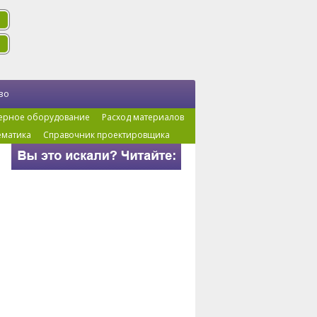
во
ерное оборудование
Расход материалов
ематика
Справочник проектировщика