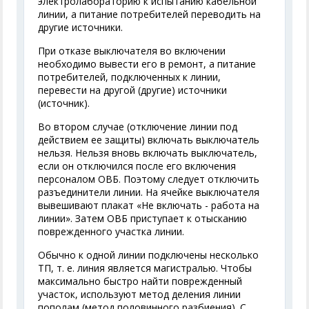
электролабораторию к испытанию кабельной
линии, а питание потребителей переводить на
другие источники.
При отказе выключателя во включении
необходимо вывести его в ремонт, а питание
потребителей, подключенных к линии,
перевести на другой (другие) источники
(источник).
Во втором случае (отключение линии под
действием ее защиты) включать выключатель
нельзя. Нельзя вновь включать выключатель,
если он отключился после его включения
персоналом ОВБ. Поэтому следует отключить
разъединители линии. На ячейке выключателя
вывешивают плакат «Не включать - работа на
линии». Затем ОВБ приступает к отысканию
поврежденного участка линии.
Обычно к одной линии подключены несколько
ТП, т. е. линия является магистралью. Чтобы
максимально быстро найти поврежденный
участок, используют метод деления линии
пополам (метод половинного разбиения). С