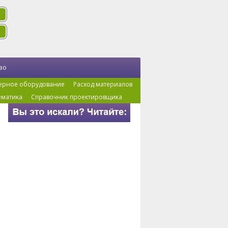
во
ерное оборудование
Расход материалов
ематика
Справочник проектировщика