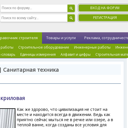
ВХОД НА ФОРУМ
РЕГИСТРАЦИЯ
равочник строителя
Товары и услуги
Реклама, сотрудничест
 работы
Строительное оборудование
Инженерные работы
Инжен
-словарь
Единицы измерения
Алфавит и цифры
Строительная мат
| Санитарная техника
акриловая
Как же здорово, что цивилизация не стоит на
месте и находится всегда в движении. Ведь как
приятно сейчас мыться не в речке или озере, а в
теплой ванне, когда созданы все условия для