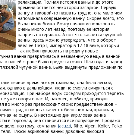
релаксации. Полная история ванны и до этого
времени остается некоторой загадкой. Первую
ванну и таковой-то назвать трудно, она мало чем
напоминала современную ванну. Скорее всего, это
была некая бочка. Бочку начали использовать
очень много лет назад, поэтому ее история
напрочь потерялась. А вот что касается чугунной
ванны, здесь можно утверждать, что в оборот
ввел ее Петр I, император в 17-18 веке, который
так любил привозить на родину новые
угунная ванна превратилась в незаменимую вещь в ванной
уна в нашей стране было предостаточно. Шли года, и народ
и тяжелой чугунной ванне. Были выдвинуты предложения по
 стали первое время всех устраивала, она была легкой,
ая, однако в дальнейшем, люди не смогли смириться с
моизоляция. При наборе воды соседям приходится терпеть
не уже говоря о вас. И, наконец, в обиход приходит
ая во много раз превосходит своих предшественников –
а имеет ряд отличных качеств: белоснежная, красивая,
ятная на ощупь. В настоящие дни акриловая ванна
ты в торговли, она становится все популярнее. Продажа
ое дело, поэтому, компании
Jacuzzi
, Riho, Alpen, Koller, Teiko
ателя. Плюсы акриловой ванны: довольно высокая