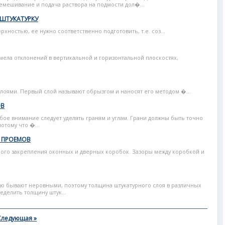
мешивание и подача раствора на подмости дол�...
ШТУКАТУРКУ
хностью, ее нужно соответственно подготовить, т.е. соз...
мела отклонений в вертикальной и горизонтальной плоскостях,
слоями. Первый слой называют обрызгом и наносят его методом �...
ОВ
ое внимание следует уделять граням и углам. Грани должны быть точно
тому что �...
 ПРОЕМОВ
ного закрепления оконных и дверных коробок. Зазоры между коробкой и
ю бывают неровными, поэтому толщина штукатурного слоя в различных
еделить толщину штук...
Следующая »