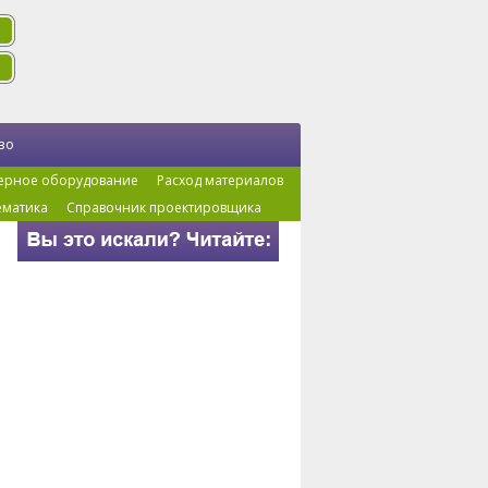
во
ерное оборудование
Расход материалов
ематика
Справочник проектировщика