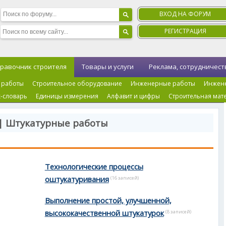
ВХОД НА ФОРУМ
РЕГИСТРАЦИЯ
равочник строителя
Товары и услуги
Реклама, сотрудничест
 работы
Строительное оборудование
Инженерные работы
Инжен
-словарь
Единицы измерения
Алфавит и цифры
Строительная мат
| Штукатурные работы
Технологические процессы
оштукатуривания
(16 записей)
Выполнение простой, улучшенной,
высококачественной штукатурок
(8 записей)