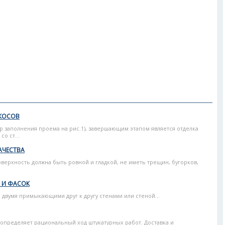
ТКОСОВ
 заполнения проема на рис.1), завершающим этапом является отделка
о ст...
АЧЕСТВА
верхность должна быть ровной и гладкой, не иметь трещин, бугорков,
 И ФАСОК
е двумя примыкающими друг к другу стенами или стеной...
определяет рациональный ход штукатурных работ. Доставка и