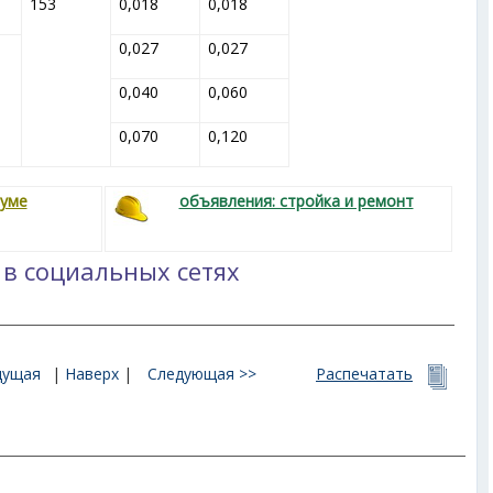
153
0,018
0,018
0,027
0,027
0,040
0,060
0,070
0,120
руме
объявления: стройка и ремонт
 в социальных сетях
дущая
|
Наверх
|
Следующая >>
Распечатать