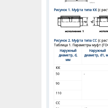
Рисунок 1. Муфта типа КК
(с ра
Рисунок 2. Муфта типа СС
(с рас
Таблица 1. Параметры муфт (ГОС
Наружный
Наружный
диаметр, d,
диаметр, d
1
, 
мм
КК
50
-
90
110
СС