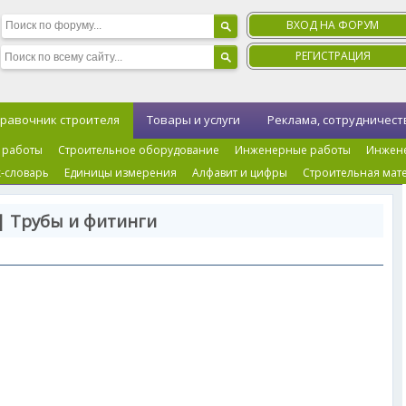
ВХОД НА ФОРУМ
РЕГИСТРАЦИЯ
равочник строителя
Товары и услуги
Реклама, сотрудничест
 работы
Строительное оборудование
Инженерные работы
Инжен
-словарь
Единицы измерения
Алфавит и цифры
Строительная мат
| Трубы и фитинги