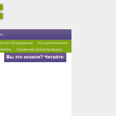
во
ерное оборудование
Расход материалов
ематика
Справочник проектировщика