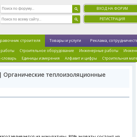
ВХОД НА ФОРУМ
РЕГИСТРАЦИЯ
равочник строителя
Товары и услуги
Реклама, сотрудничест
 работы
Строительное оборудование
Инженерные работы
Инжен
-словарь
Единицы измерения
Алфавит и цифры
Строительная мат
 | Органические теплоизоляционные
изготавливается из макулатуры. 80% эковаты состоит из