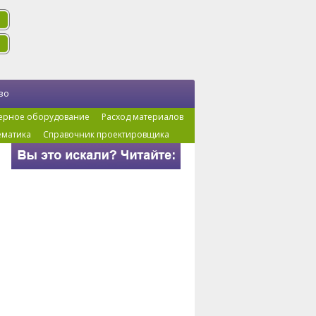
во
ерное оборудование
Расход материалов
ематика
Справочник проектировщика