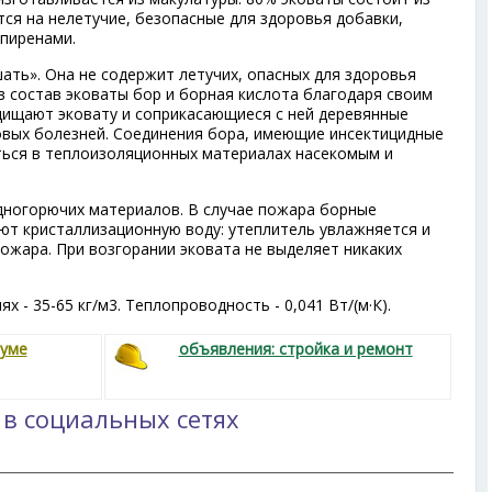
тся на нелетучие, безопасные для здоровья добавки,
пиренами.
ать». Она не содержит летучих, опасных для здоровья
в состав эковаты бор и борная кислота благодаря своим
ищают эковату и соприкасающиеся с ней деревянные
ковых болезней. Соединения бора, имеющие инсектицидные
ться в теплоизоляционных материалах насекомым и
удногорючих материалов. В случае пожара борные
т кристаллизационную воду: утеплитель увлажняется и
ожара. При возгорании эковата не выделяет никаких
х - 35-65 кг/м
3
. Теплопроводность - 0,041 Вт/(м·К).
руме
объявления: стройка и ремонт
 в социальных сетях