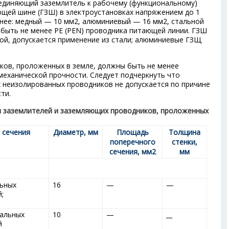
единяющий заземлитель к рабочему (функциональному)
ющей шине (ГЗШ) в электроустановках напряжением до 1
енее: медный — 10 мм
2
, алюминиевый — 16 мм
2
, стальной
 быть не менее РЕ (PEN) проводника питающей линии. ГЗШ
ной, допускается применение из стали; алюминиевые ГЗЩ
ков, проложенных в земле, должны быть не менее
 механической прочности. Следует подчеркнуть что
 неизолированных проводников не допускается по причине
ти.
ы заземлителей и заземляющих проводников, проложенных
 сечения
Диаметр, мм
Площадь
Толщина
поперечного
стенки,
сечения, мм
2
мм
льных
16
—
—
;
тальных
10
—
__
й