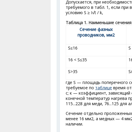
Допускается, при необходимост
требуемого в табл. 1, если при
условию S ≥ I√t / k,
Таблица 1. Наименьшие сечени
Сечение фазных
проводников, мм
2
S≤16
S
16 < S≤35
1
S>35
S
где S — площадь поперечного с
требуемое по
таблице
время от
с; к — коэффициент, зависящий 
конечной температур нагрева п
115...228 для меди, 76...125 для 
Сечение отдельно проложенных
менее 16 мм
2
, а медных — 4 мм
наличии.