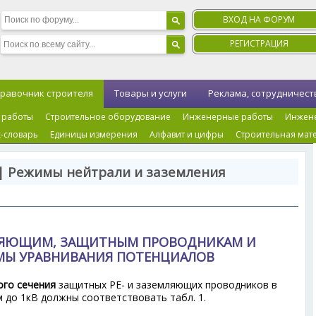
ВХОД НА ФОРУМ
РЕГИСТРАЦИЯ
равочник строителя
Товары и услуги
Реклама, сотрудничест
 работы
Строительное оборудование
Инженерные работы
Инжен
-словарь
Единицы измерения
Алфавит и цифры
Строительная мат
| Режимы нейтрали и заземления
МЛЯЮЩИМ, ЗАЩИТНЫМ ПРОВОДНИКАМ И
МЫ УРАВНИВАНИЯ ПОТЕНЦИАЛОВ
го сечения
защитных РЕ- и заземляющих проводников в
 до 1кВ должны соответствовать табл. 1.