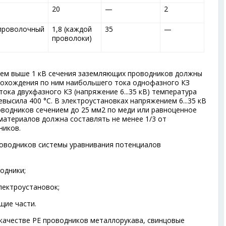
20
—
2
проволочный
1,8 (каждой
35
—
проволоки)
ием выше 1 кВ сечения заземляющих проводников должны
рохождения по ним наибольшего тока однофазного КЗ
тока двухфазного КЗ (напряжение 6...35 кВ) температура
евысила 400 °С. В электроустановках напряжением 6...35 кВ
водников сечением до 25 мм
2
по меди или равноценное
материалов должна составлять не менее 1/3 от
ников.
роводников системы уравнивания потенциалов
одники;
лектроустановок;
щие части.
 качестве РЕ проводников металлорукава, свинцовые