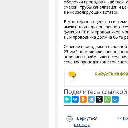
оболочки проводов и кабелей, 
смесей, трубы канализации и ц
в них изолирующих вставок.
В многофазных цепях в системе
имеют площадь поперечного сеч
функции РЕ и N проводников мо
PEN проводника должна быть р
Сечение проводников основной 
25 мм
2
по меди или равноценное
половины наибольшего сечения
сечения проводников этой сист
обсудить на фо
Поделитесь ссылкой
Вернуться
<< П
к списку