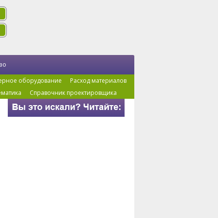
во
ерное оборудование
Расход материалов
ематика
Справочник проектировщика