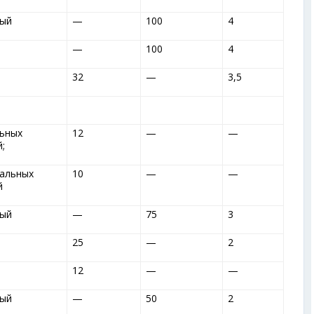
ный
—
100
4
—
100
4
32
—
3,5
льных
12
—
—
;
тальных
10
—
—
й
ный
—
75
3
25
—
2
12
—
—
ный
—
50
2