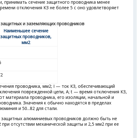
и, принимать сечение защитного проводника менее
 времени отключения КЗ не более 5 с оно удовлетворяет
я защитных и заземляющих проводников
Наименьшее сечение
защитных проводников,
мм
2
6
/2
ечения проводника, мм
2
; I — ток КЗ, обеспечивающий
ключения поврежденной цепи, A; t — время отключения КЗ,
от материала проводника, его изоляции, начальной и
роводника. Значения к обычно находятся в пределах
алюминия и 50...82 для стали.
 защитных алюминиевых проводников должно быть не
2
при отсутствии механической защиты и 2,5 мм
2
при ее