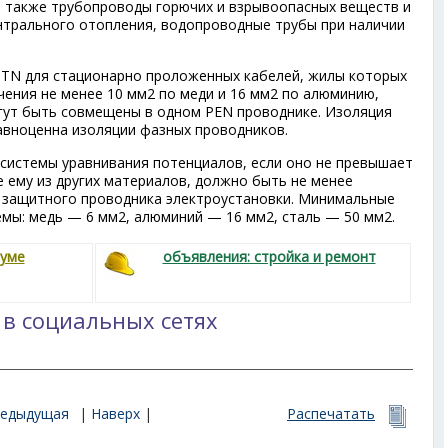
а также трубопроводы горючих и взрывоопасных веществ и
ентрального отопления, водопроводные трубы при наличии
 TN для стационарно проложенных кабелей, жилы которых
ения не менее 10 мм
2
по меди и 16 мм
2
по алюминию,
гут быть совмещены в одном PEN проводнике. Изоляция
авноценна изоляции фазных проводников.
системы уравнивания потенциалов, если оно не превышает
 ему из других материалов, должно быть не менее
 защитного проводника электроустановки. Минимальные
емы: медь — 6 мм
2
, алюминий — 16 мм
2
, сталь — 50 мм
2
.
руме
объявления: стройка и ремонт
 в социальных сетях
редыдущая
|
Наверх
|
Распечатать