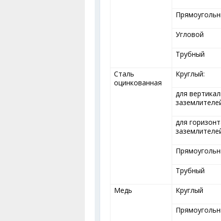
Прямоуголь
Угловой
Трубный
Сталь
Круглый:
оцинкованная
для вертика
заземлителей
для горизон
заземлителе
Прямоуголь
Трубный
Медь
Круглый
Прямоуголь