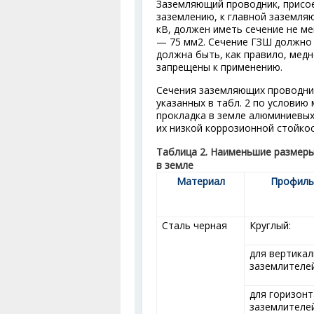
Заземляющий проводник, присо
заземлению, к главной заземля
кВ, должен иметь сечение не м
— 75 мм
2
. Сечение ГЗШ должно
должна быть, как правило, мед
запрещены к применению.
Сечения заземляющих проводни
указанных в табл. 2 по условию
прокладка в земле алюминиевых
их низкой коррозионной стойкос
Таблица 2. Наименьшие размер
в земле
Материал
Профиль
Сталь черная
Круглый:
для вертика
заземлителей
для горизон
заземлителе