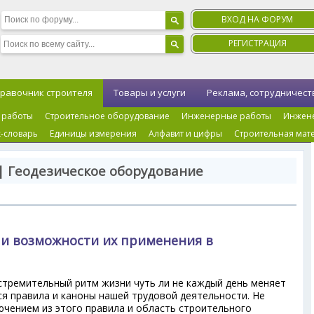
ВХОД НА ФОРУМ
РЕГИСТРАЦИЯ
равочник строителя
Товары и услуги
Реклама, сотрудничест
 работы
Строительное оборудование
Инженерные работы
Инжен
-словарь
Единицы измерения
Алфавит и цифры
Строительная мат
| Геодезическое оборудование
и возможности их применения в
тремительный ритм жизни чуть ли не каждый день меняет
я правила и каноны нашей трудовой деятельности. Не
ючением из этого правила и область строительного