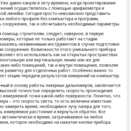
 Уже давно канули в лету времена, когда проектирование
ружений осуществлялось с помощью арифмометра и
ой линейки. Сегодня просто невозможно представить
ка любого профиля без компьютера и программ,
 сооружения, так и обсчитывать необходимые параметры.
а помощь строителям, следует, наверное, в первую
номеры, которые не только работают на стадии
 оказались незаменимым инструментом в случае подготовки
ли сооружения. Возможности этого уникального прибора
зволяют его использовать как на открытых пространствах
изонтальную или вертикальную линию или же для
аких-либо помещений, так и внутри помещения, позволяя
е разметку для отделочных работ. Особенно важно то
еет опцию передачи результатов измерений на компьютер.
нный в основу работы лазерных дальномеров, заключается
 высокой точностью определить скорость прохождения
о измеряемой точки какой-либо поверхности. Понятно, что
зера – это скорость света, то есть величина известная.
о замерить время, необходимое лучу лазера для того,
ь измеряемое расстояние и вернуться обратно. Все
 автоматически и время, затрачиваемое на любое
мени, которое необходимо на нажатие кнопки прибора.