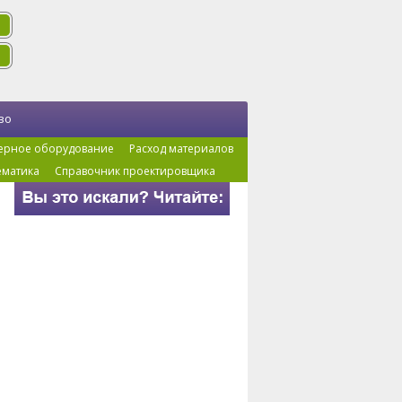
во
ерное оборудование
Расход материалов
ематика
Справочник проектировщика