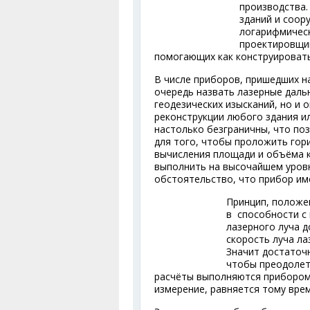
производства.
зданий и соо
логарифмическ
проектировщи
помогающих как конструировать
В числе приборов, пришедших н
очередь назвать лазерные даль
геодезических изысканий, но и
реконструкции любого здания и
настолько безграничны, что по
для того, чтобы проложить гор
вычисления площади и объёма к
выполнить на высочайшем уровн
обстоятельство, что прибор им
Принцип, положе
в способности с
лазерного луча д
скорость луча ла
Значит достаточн
чтобы преодолет
расчёты выполняются прибором
измерение, равняется тому вре