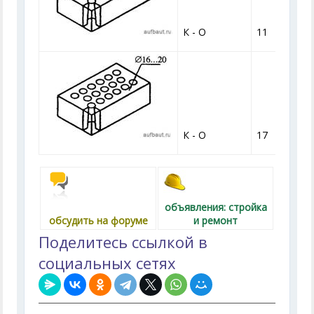
К - О
11
К - О
17
объявления: стройка
обсудить на форуме
и ремонт
Поделитесь ссылкой в
социальных сетях