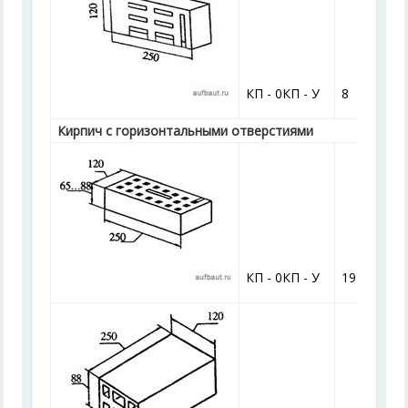
КП - 0КП - У
8
Кирпич с горизонтальными отверстиями
КП - 0КП - У
19