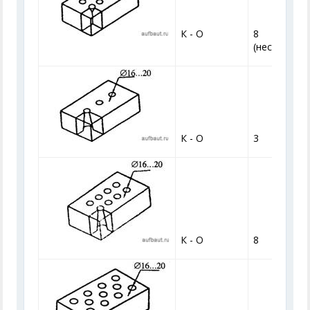
К - О
8
(несквозны
К - О
3
К - О
8