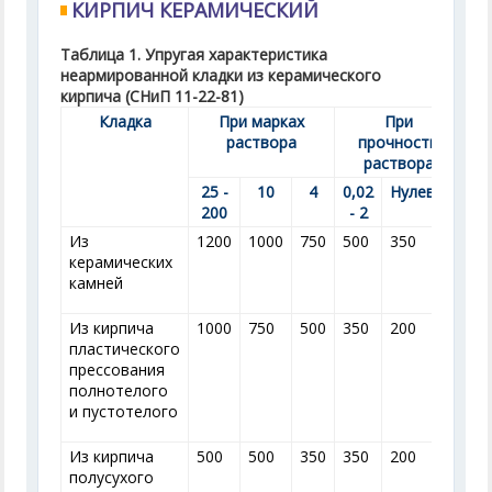
КИРПИЧ КЕРАМИЧЕСКИЙ
Таблица 1. Упругая характеристика
неармированной кладки из керамического
кирпича (СНиП 11-22-81)
Кладка
При марках
При
раствора
прочности
раствора
25 -
10
4
0,02
Нулевой
200
- 2
Из
1200
1000
750
500
350
керамических
камней
Из кирпича
1000
750
500
350
200
пластического
прессования
полнотелого
и пустотелого
Из кирпича
500
500
350
350
200
полусухого