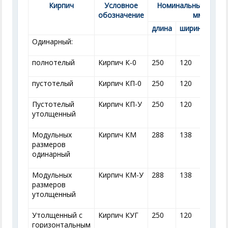
Кирпич
Условное
Номинальные разме
обозначение
мм
длина
ширина
тол
Одинарный:
полнотелый
Кирпич К-0
250
120
65
пустотелый
Кирпич КП-0
250
120
65
Пустотелый
Кирпич КП-У
250
120
88
утолщенный
Модульных
Кирпич КМ
288
138
63
размеров
одинарный
Модульных
Кирпич КМ-У
288
138
88
размеров
утолщенный
Утолщенный с
Кирпич КУГ
250
120
88
горизонтальным